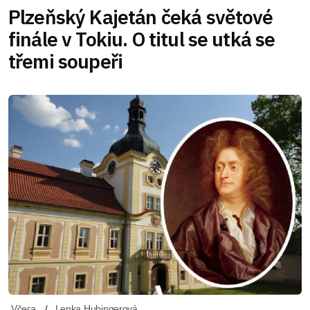
Plzeňský Kajetán čeká světové
finále v Tokiu. O titul se utká se
třemi soupeři
Včera
Lenka Hubingerová