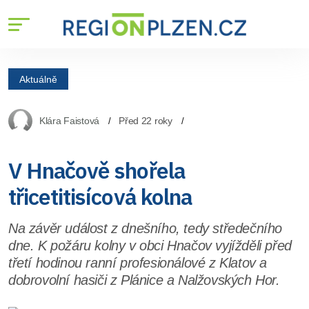
Aktuálně
Klára Faistová
Před 22 roky
V Hnačově shořela
třicetitisícová kolna
Na závěr událost z dnešního, tedy středečního
dne. K požáru kolny v obci Hnačov vyjížděli před
třetí hodinou ranní profesionálové z Klatov a
dobrovolní hasiči z Plánice a Nalžovských Hor.