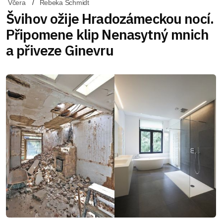
Včera
Rebeka Schmidt
Švihov ožije Hradozámeckou nocí.
Připomene klip Nenasytný mnich
a přiveze Ginevru