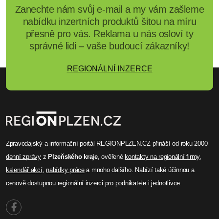
Zanechte nám svůj e-mail a my vám zašleme
nabídku inzertních produktů šitou na míru
přesně pro vás. Reklama u nás osloví ty
správné lidi – vaše budoucí zákazníky!
REGIONÁLNÍ INZERCE
Zpravodajský a informační portál REGIONPLZEN.CZ přináší od roku 2000
denní zprávy
z
Plzeňského kraje
, ověřené
kontakty na regionální firmy
,
kalendář akcí
,
nabídky práce
a mnoho dalšího. Nabízí také účinnou a
cenově dostupnou
regionální inzerci
pro podnikatele i jednotlivce.