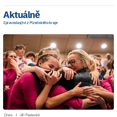
Aktuálně
Zpravodasjtví z Plzeňského kraje
Dnes
Jiří Padevěd