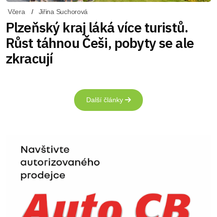
Včera
Jiřina Suchorová
Plzeňský kraj láká více turistů.
Růst táhnou Češi, pobyty se ale
zkracují
Další články