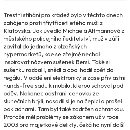
Trestní stíhání pro krádež bylo v těchto dnech
zahájeno proti třiytřicetiletého muži z
Klatovska. Jak uvedla Michaela Altmannová z
městského policejního ředitelství, muž v září
zavítal do jednoho z plzeňských
hypermarketů, kde se zřejmě nechal
inspirovat názvem sušenek Bersi. Také si
sušenku rozbalil, snědl a obal hodil zpět do
regálu. V oddělení elektroniky si zase přivlastnil
hands-free sadu k mobilu, kterou schoval pod
oděv. Nakonec odstranil cenovku ze
slunečních brýlí, nasadil si je na čepici a prošel
pokladnami. Tam byl také zadržen ochrankou.
Protože měl problémy se zákonem už v roce
2003 pro majetkové delikty, čeká ho nyní další