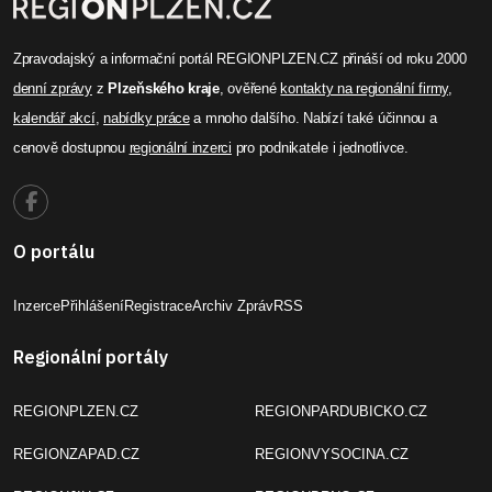
Zpravodajský a informační portál REGIONPLZEN.CZ přináší od roku 2000
denní zprávy
z
Plzeňského kraje
, ověřené
kontakty na regionální firmy
,
kalendář akcí
,
nabídky práce
a mnoho dalšího. Nabízí také účinnou a
cenově dostupnou
regionální inzerci
pro podnikatele i jednotlivce.
O portálu
Inzerce
Přihlášení
Registrace
Archiv Zpráv
RSS
Regionální portály
REGIONPLZEN.CZ
REGIONPARDUBICKO.CZ
REGIONZAPAD.CZ
REGIONVYSOCINA.CZ