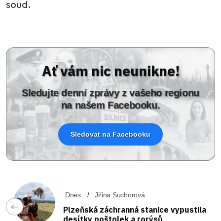
soud.
Ať vám nic neunikne!
Sledujte denní zprávy z vašeho regionu
na našem Facebooku.
Sledovat na Facebooku
Dnes
Jiřina Suchorová
Plzeňská záchranná stanice vypustila
desítky poštolek a rorýsů