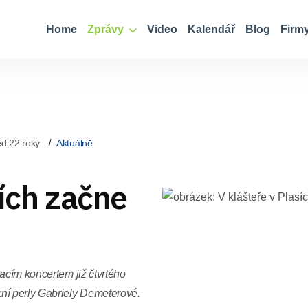
Home
Zprávy
Video
Kalendář
Blog
Firm
d 22 roky
Aktuálně
sích začne
acím koncertem již čtvrtého
ní perly Gabriely Demeterové.