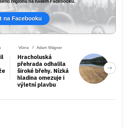
vašeho regionu na našem Facebooku.
t na Facebooku
á
Včera
Adam Wágner
il
Hracholuská
přehrada odhalila
že
široké břehy. Nízká
hladina omezuje i
výletní plavbu