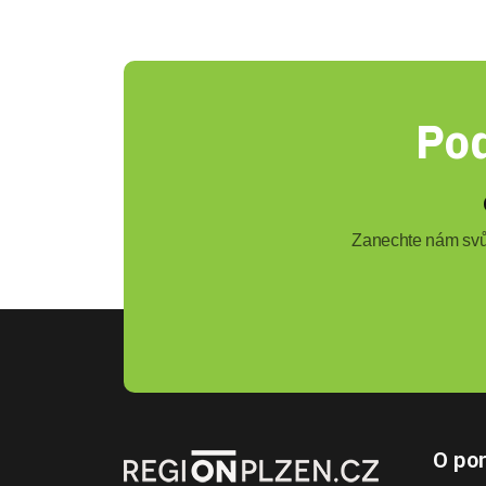
Pod
Zanechte nám svůj
O por