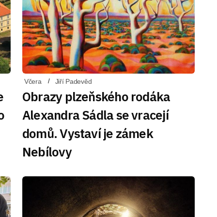
Včera
Jiří Padevěd
e
Obrazy plzeňského rodáka
o
Alexandra Sádla se vracejí
domů. Vystaví je zámek
Nebílovy