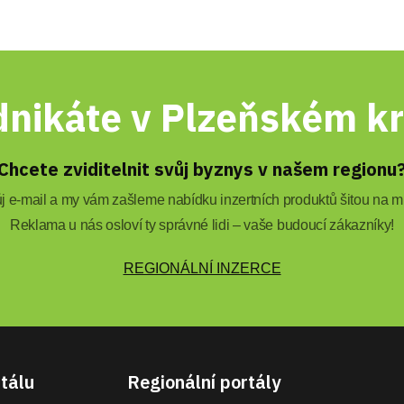
nikáte v Plzeňském kr
Chcete zviditelnit svůj byznys v našem regionu
 e-mail a my vám zašleme nabídku inzertních produktů šitou na mí
Reklama u nás osloví ty správné lidi – vaše budoucí zákazníky!
REGIONÁLNÍ INZERCE
tálu
Regionální portály