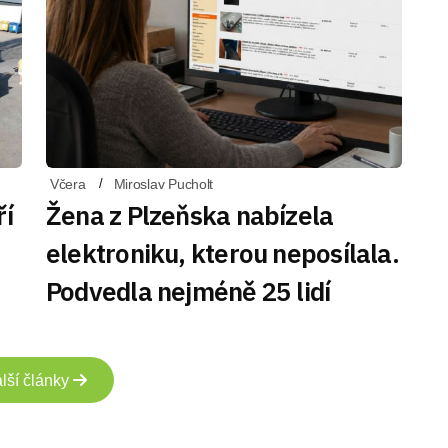
Včera
Miroslav Pucholt
ří
Žena z Plzeňska nabízela
elektroniku, kterou neposílala.
Podvedla nejméně 25 lidí
lší články