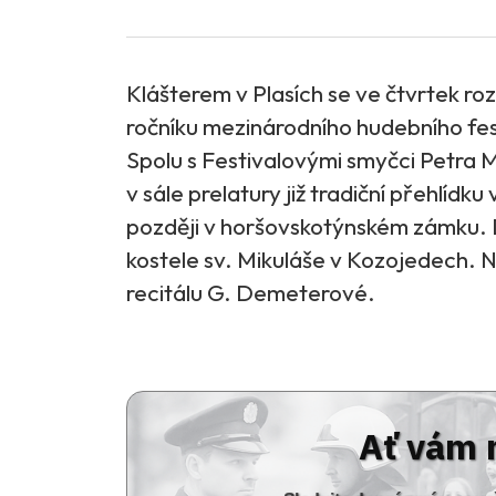
Klášterem v Plasích se ve čtvrtek ro
ročníku mezinárodního hudebního fes
Spolu s Festivalovými smyčci Petra M
v sále prelatury již tradiční přehlídk
později v horšovskotýnském zámku. D
kostele sv. Mikuláše v Kozojedech.
recitálu G. Demeterové.
Ať vám 