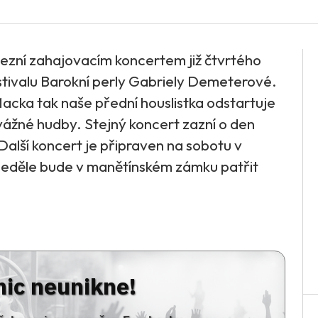
zezní zahajovacím koncertem již čtvrtého
tivalu Barokní perly Gabriely Demeterové.
acka tak naše přední houslistka odstartuje
u vážné hudby. Stejný koncert zazní o den
alší koncert je připraven na sobotu v
 Neděle bude v manětínském zámku patřit
nic neunikne!