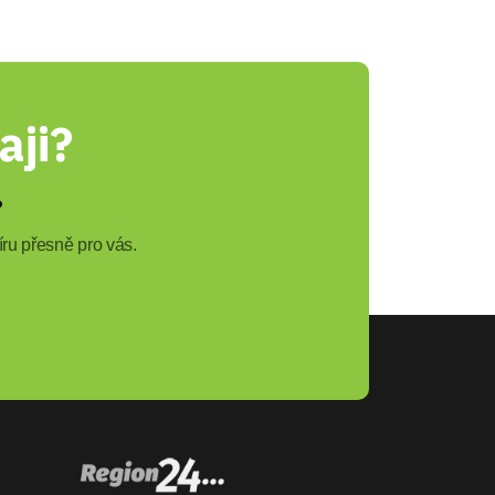
aji?
?
ru přesně pro vás.