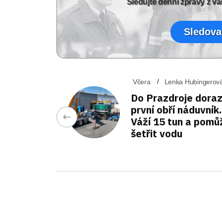
Sledujte denní zprávy z 
Sledova
Včera
Lenka Hubingerov
Do Prazdroje doraz
první obří náduvník.
Váží 15 tun a pomů
šetřit vodu