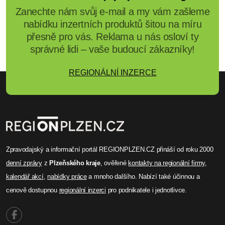
Zanechte nám svůj e-mail a my vám zašleme
nabídku inzertních produktů šitou na míru
přesně pro vás. Reklama u nás osloví ty
správné lidi – vaše budoucí zákazníky!
REGIONÁLNÍ INZERCE
Zpravodajský a informační portál REGIONPLZEN.CZ přináší od roku 2000
denní zprávy
z
Plzeňského kraje
, ověřené
kontakty na regionální firmy
,
kalendář akcí
,
nabídky práce
a mnoho dalšího. Nabízí také účinnou a
cenově dostupnou
regionální inzerci
pro podnikatele i jednotlivce.