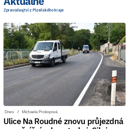
Aktuálně
Zpravodasjtví z Plzeňského kraje
Dnes
Michaela Prokopová
Ulice Na Roudné znovu průjezdná