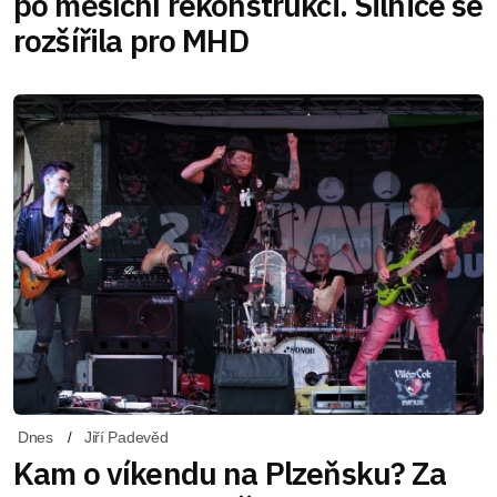
po měsíční rekonstrukci. Silnice se
rozšířila pro MHD
Dnes
Jiří Padevěd
Kam o víkendu na Plzeňsku? Za