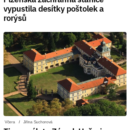
vypustila desítky poštolek a
rorýsů
Včera
Jiřina Suchorová