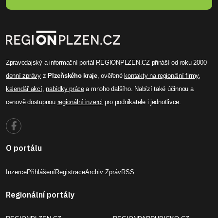
Zpravodajský a informační portál REGIONPLZEN.CZ přináší od roku 2000
denní zprávy
z
Plzeňského kraje
, ověřené
kontakty na regionální firmy
,
kalendář akcí
,
nabídky práce
a mnoho dalšího. Nabízí také účinnou a
cenově dostupnou
regionální inzerci
pro podnikatele i jednotlivce.
O portálu
Inzerce
Přihlášení
Registrace
Archiv Zpráv
RSS
Regionální portály