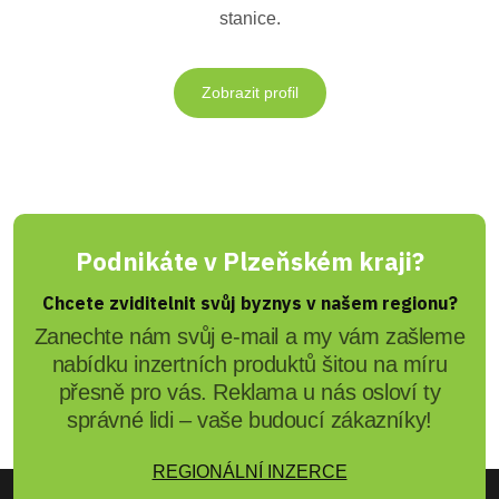
stanice.
Zobrazit profil
Podnikáte v Plzeňském kraji?
Chcete zviditelnit svůj byznys v našem regionu?
Zanechte nám svůj e-mail a my vám zašleme
nabídku inzertních produktů šitou na míru
přesně pro vás. Reklama u nás osloví ty
správné lidi – vaše budoucí zákazníky!
REGIONÁLNÍ INZERCE