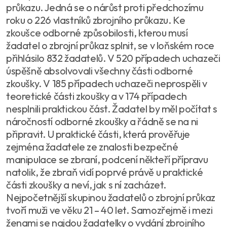
průkazu. Jedná se o nárůst proti předchozímu
roku o 226 vlastníků zbrojního průkazu. Ke
zkoušce odborné způsobilosti, kterou musí
žadatel o zbrojní průkaz splnit, se v loňském roce
přihlásilo 832 žadatelů. V 520 případech uchazeči
úspěšně absolvovali všechny části odborné
zkoušky. V 185 případech uchazeči neprospěli v
teoretické části zkoušky a v 174 případech
nesplnili praktickou část. Žadatel by měl počítat s
náročností odborné zkoušky a řádně se na ni
připravit. U praktické části, která prověřuje
zejména žadatele ze znalosti bezpečné
manipulace se zbraní, podcení někteří přípravu
natolik, že zbraň vidí poprvé právě u praktické
části zkoušky a neví, jak s ní zacházet.
Nejpočetnější skupinou žadatelů o zbrojní průkaz
tvoří muži ve věku 21 – 40 let. Samozřejmě i mezi
ženami se najdou žadatelky o vydání zbrojního