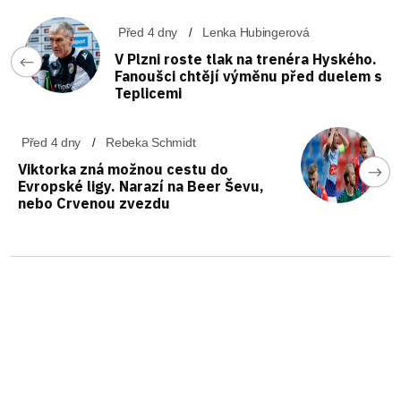
Před 4 dny
Lenka Hubingerová
V Plzni roste tlak na trenéra Hyského.
Fanoušci chtějí výměnu před duelem s
Teplicemi
Před 4 dny
Rebeka Schmidt
Viktorka zná možnou cestu do
Evropské ligy. Narazí na Beer Ševu,
nebo Crvenou zvezdu