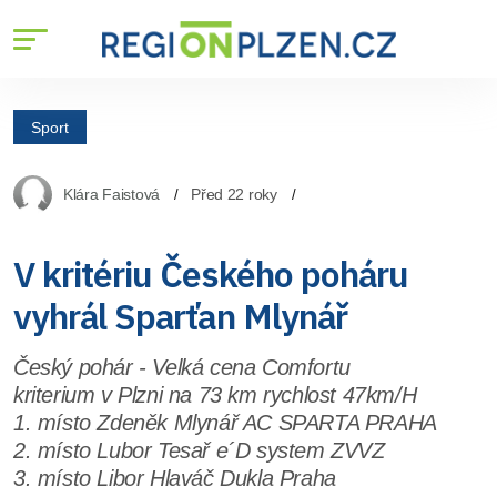
Sport
Klára Faistová
Před 22 roky
V kritériu Českého poháru
vyhrál Sparťan Mlynář
Český pohár - Velká cena Comfortu
kriterium v Plzni na 73 km rychlost 47km/H
1. místo Zdeněk Mlynář AC SPARTA PRAHA
2. místo Lubor Tesař e´D system ZVVZ
3. místo Libor Hlaváč Dukla Praha