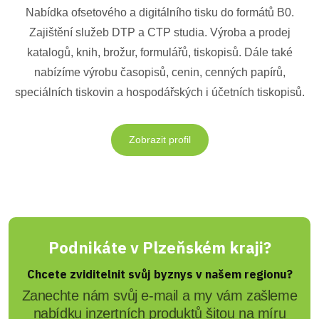
Nabídka ofsetového a digitálního tisku do formátů B0.
Zajištění služeb DTP a CTP studia. Výroba a prodej
katalogů, knih, brožur, formulářů, tiskopisů. Dále také
nabízíme výrobu časopisů, cenin, cenných papírů,
speciálních tiskovin a hospodářských i účetních tiskopisů.
Zobrazit profil
Podnikáte v Plzeňském kraji?
Chcete zviditelnit svůj byznys v našem regionu?
Zanechte nám svůj e-mail a my vám zašleme
nabídku inzertních produktů šitou na míru