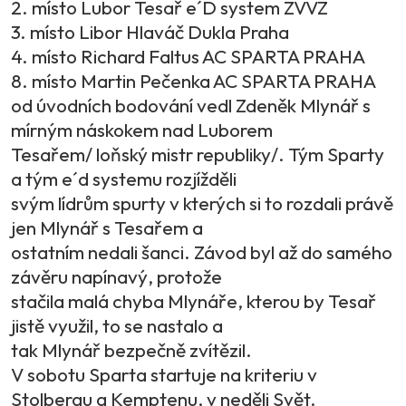
2. místo Lubor Tesař e´D system ZVVZ
3. místo Libor Hlaváč Dukla Praha
4. místo Richard Faltus AC SPARTA PRAHA
8. místo Martin Pečenka AC SPARTA PRAHA
od úvodních bodování vedl Zdeněk Mlynář s
mírným náskokem nad Luborem
Tesařem/ loňský mistr republiky/. Tým Sparty
a tým e´d systemu rozjížděli
svým lídrům spurty v kterých si to rozdali právě
jen Mlynář s Tesařem a
ostatním nedali šanci. Závod byl až do samého
závěru napínavý, protože
stačila malá chyba Mlynáře, kterou by Tesař
jistě využil, to se nastalo a
tak Mlynář bezpečně zvítězil.
V sobotu Sparta startuje na kriteriu v
Stolbergu a Kemptenu, v neděli Svět.