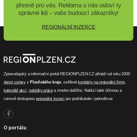
přesně pro vás. Reklama u nás osloví ty
správné lidi – vaše budoucí zákazníky!
REGIONÁLNÍ INZERCE
Zpravodajský a informační portál REGIONPLZEN.CZ přináší od roku 2000
denní zprávy
z
Plzeňského kraje
, ověřené
kontakty na regionální firmy
,
kalendář akcí
,
nabídky práce
a mnoho dalšího. Nabízí také účinnou a
cenově dostupnou
regionální inzerci
pro podnikatele i jednotlivce.
O portálu