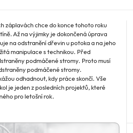
ch záplavách chce do konce tohoto roku
tíně. Až na výjimky je dokončená úprava
uje na odstranění dřevin u potoka a na jeho
ožitá manipulace s technikou. Před
odstraněny podmáčené stromy. Proto musí
 odstraněny podmáčené stromy.
kážou odhadnout, kdy práce skončí. Vše
kol je jeden z posledních projektů, které
ého pro letošní rok.