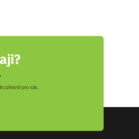
aji?
?
ru přesně pro vás.