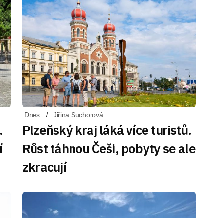
Dnes
Jiřina Suchorová
.
Plzeňský kraj láká více turistů.
í
Růst táhnou Češi, pobyty se ale
zkracují