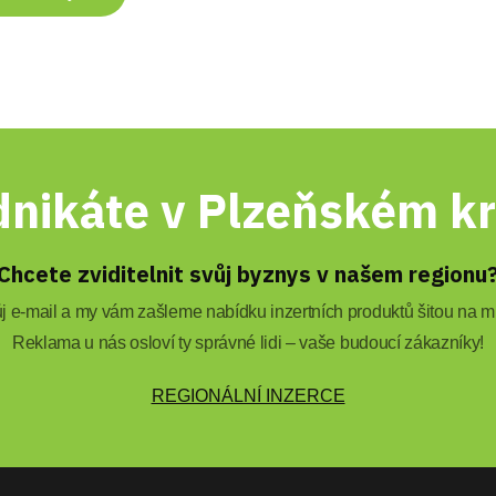
nikáte v Plzeňském kr
Chcete zviditelnit svůj byznys v našem regionu
 e-mail a my vám zašleme nabídku inzertních produktů šitou na mí
Reklama u nás osloví ty správné lidi – vaše budoucí zákazníky!
REGIONÁLNÍ INZERCE