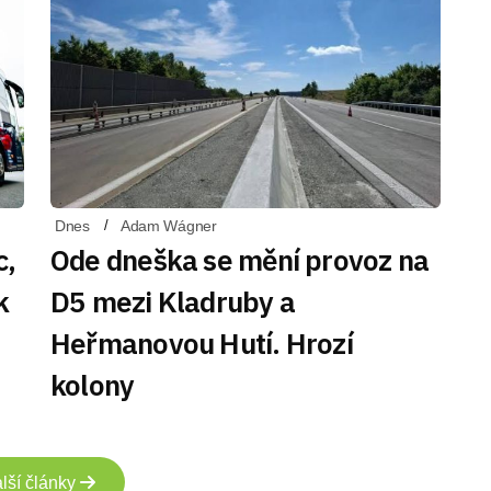
Dnes
Adam Wágner
c,
Ode dneška se mění provoz na
k
D5 mezi Kladruby a
Heřmanovou Hutí. Hrozí
kolony
lší články