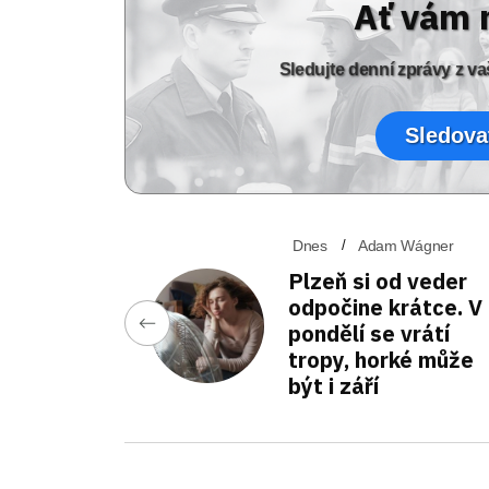
Ať vám 
Sledujte denní zprávy z 
Sledova
Dnes
Adam Wágner
Plzeň si od veder
odpočine krátce. V
pondělí se vrátí
tropy, horké může
být i září