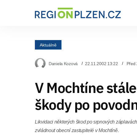
Aktuálně
Daniela Kozová
22.11.2002 13:22
Před 
V Mochtíne stále 
škody po povodn
Likvidaci některých škod po srpnových záplavách
zvládnout obecní zastupitelé v Mochtíně.