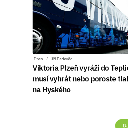
Dnes
Jiří Padevěd
Viktoria Plzeň vyráží do Tepli
musí vyhrát nebo poroste tla
na Hyského
Da