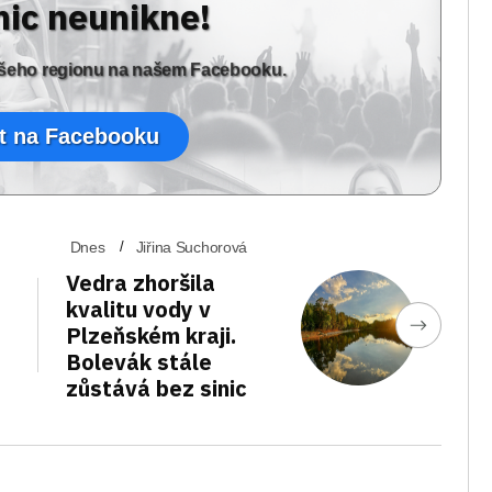
nic neunikne!
vašeho regionu na našem Facebooku.
t na Facebooku
Dnes
Jiřina Suchorová
Vedra zhoršila
kvalitu vody v
Plzeňském kraji.
Bolevák stále
zůstává bez sinic