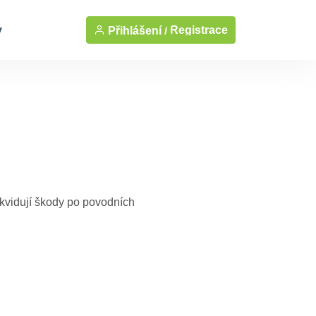
y
Registrace
Přihlášení /