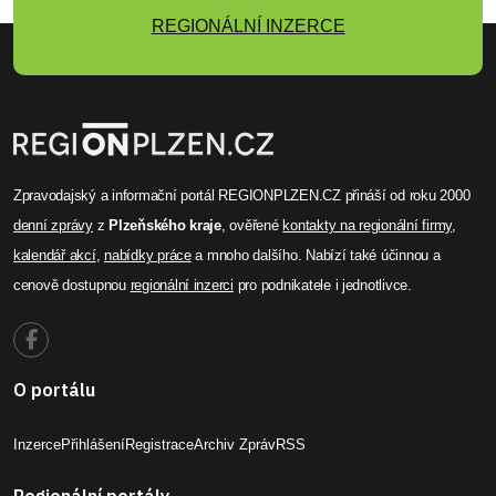
REGIONÁLNÍ INZERCE
Zpravodajský a informační portál REGIONPLZEN.CZ přináší od roku 2000
denní zprávy
z
Plzeňského kraje
, ověřené
kontakty na regionální firmy
,
kalendář akcí
,
nabídky práce
a mnoho dalšího. Nabízí také účinnou a
cenově dostupnou
regionální inzerci
pro podnikatele i jednotlivce.
O portálu
Inzerce
Přihlášení
Registrace
Archiv Zpráv
RSS