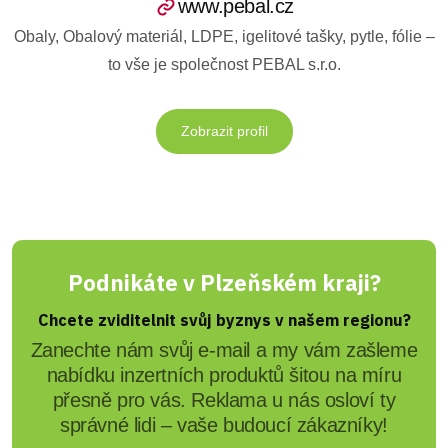
www.pebal.cz
Obaly, Obalový materiál, LDPE, igelitové tašky, pytle, fólie –
to vše je společnost PEBAL s.r.o.
Zobrazit profil
Podnikáte v Plzeňském kraji?
Chcete zviditelnit svůj byznys v našem regionu?
Zanechte nám svůj e-mail a my vám zašleme
nabídku inzertních produktů šitou na míru
přesně pro vás. Reklama u nás osloví ty
správné lidi – vaše budoucí zákazníky!