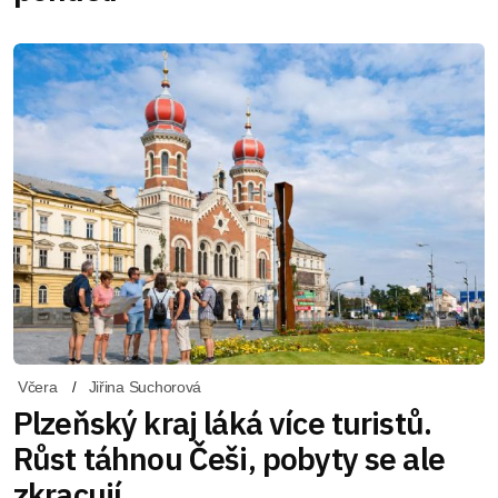
Včera
Jiřina Suchorová
Plzeňský kraj láká více turistů.
Růst táhnou Češi, pobyty se ale
zkracují