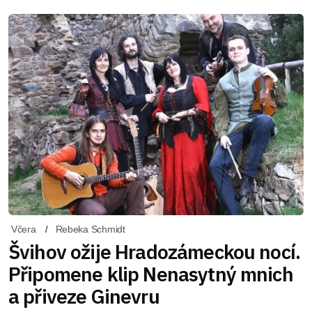
Včera
Rebeka Schmidt
Švihov ožije Hradozámeckou nocí.
Připomene klip Nenasytný mnich
a přiveze Ginevru