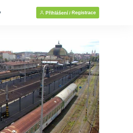
y
Registrace
Přihlášení /