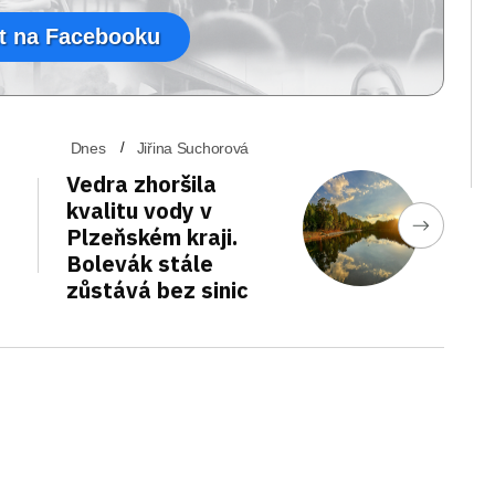
t na Facebooku
Dnes
Jiřina Suchorová
Vedra zhoršila
kvalitu vody v
Plzeňském kraji.
Bolevák stále
zůstává bez sinic