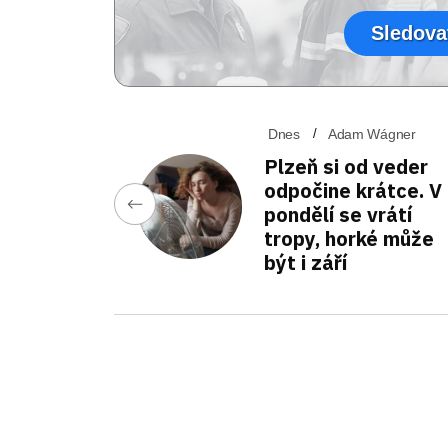
Sledova
Dnes
Adam Wágner
Plzeň si od veder
odpočine krátce. V
pondělí se vrátí
tropy, horké může
být i září