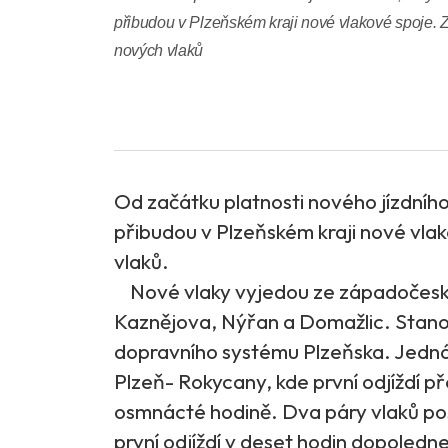
přibudou v Plzeňském kraji nové vlakové spoje. 
nových vlaků
Od začátku platnosti nového jízdníh
přibudou v Plzeňském kraji nové vla
vlaků.
Nové vlaky vyjedou ze západočesk
Kaznějova, Nýřan a Domažlic. Stano
dopravního systému Plzeňska. Jedná
Plzeň- Rokycany, kde první odjíždí 
osmnácté hodině. Dva páry vlaků pos
první odjíždí v deset hodin dopoledn