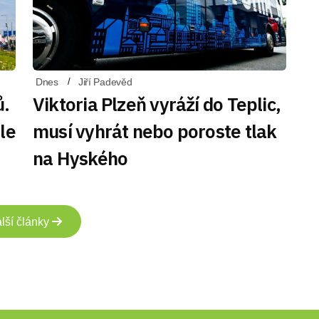
Dnes
Jiří Padevěd
ů.
Viktoria Plzeň vyráží do Teplic,
le
musí vyhrát nebo poroste tlak
na Hyského
lší články