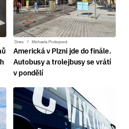
Dnes
Michaela Prokopová
nů
Americká v Plzni jde do finále.
ch
Autobusy a trolejbusy se vrátí
v pondělí