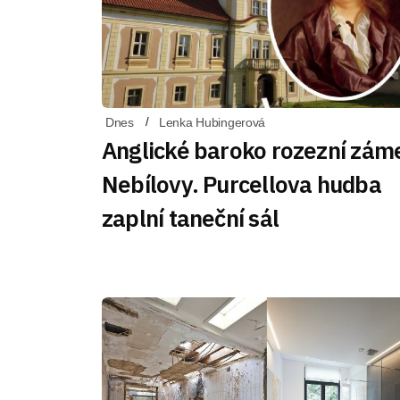
Dnes
Lenka Hubingerová
Anglické baroko rozezní zám
Nebílovy. Purcellova hudba
zaplní taneční sál