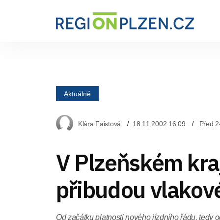
Aktuálně
Klára Faistová
18.11.2002 16:09
Před 2
V Plzeňském kra
přibudou vlakov
Od začátku platnosti nového jízdního řádu, tedy 