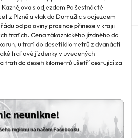
k do Kaznějova s odjezdem Po šestnácté
cet z Plzně a vlak do Domažlic s odjezdem
ádu od poloviny prosince přinese v kraji i
ých tratích. Cena zákaznického jízdného do
 korun, u tratí do deseti kilometrů z dvanácti
také traťové jízdenky v uvedených
rati do deseti kilometrů ušetří cestující za
nic neunikne!
vašeho regionu na našem Facebooku.