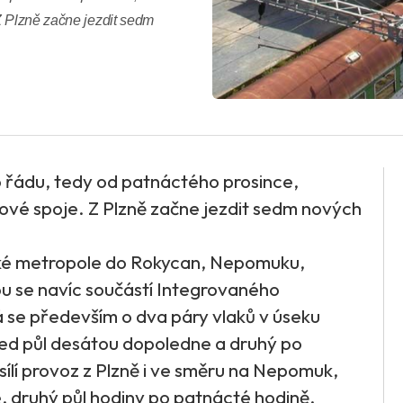
Z Plzně začne jezdit sedm
o řádu, tedy od patnáctého prosince,
kové spoje. Z Plzně začne jezdit sedm nových
é metropole do Rokycan, Nepomuku,
u se navíc součástí Integrovaného
 se především o dva páry vlaků v úseku
před půl desátou dopoledne a druhý po
ílí provoz z Plzně i ve směru na Nepomuk,
e, druhý půl hodiny po patnácté hodině.