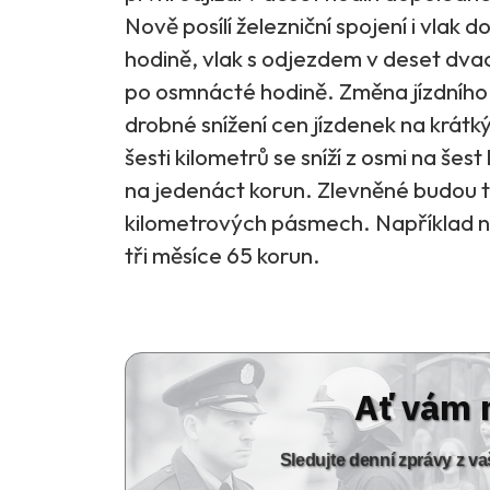
Nově posílí železniční spojení i vla
hodině, vlak s odjezdem v deset dva
po osmnácté hodině. Změna jízdního ř
drobné snížení cen jízdenek na krátk
šesti kilometrů se sníží z osmi na šest
na jedenáct korun. Zlevněné budou 
kilometrových pásmech. Například na t
tři měsíce 65 korun.
Ať vám 
Sledujte denní zprávy z 