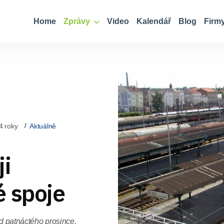
Home
Zprávy
Video
Kalendář
Blog
Firm
4 roky
Aktuálně
ji
é spoje
od patnáctého prosince,