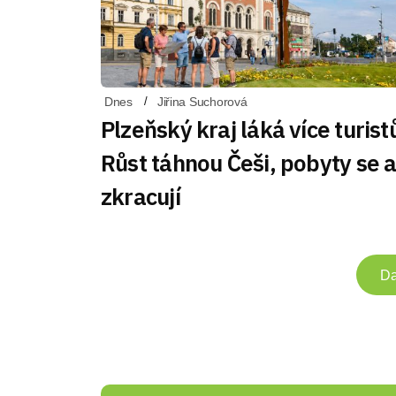
Dnes
Jiřina Suchorová
Plzeňský kraj láká více turist
Růst táhnou Češi, pobyty se a
zkracují
Da