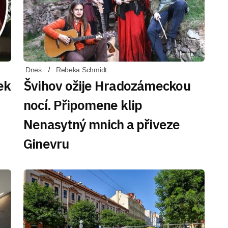
Dnes
Rebeka Schmidt
ek
Švihov ožije Hradozámeckou
nocí. Připomene klip
Nenasytný mnich a přiveze
Ginevru