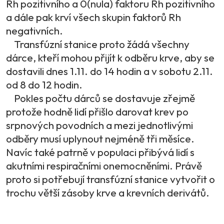
Rh pozitivního a 0(nula) faktoru Rh pozitivního
a dále pak krví všech skupin faktorů Rh
negativních.
Transfúzní stanice proto žádá všechny
dárce, kteří mohou přijít k odběru krve, aby se
dostavili dnes 1.11. do 14 hodin a v sobotu 2.11.
od 8 do 12 hodin.
Pokles počtu dárců se dostavuje zřejmě
protože hodně lidí přišlo darovat krev po
srpnových povodních a mezi jednotlivými
odběry musí uplynout nejméně tři měsíce.
Navíc také patrně v populaci přibývá lidí s
akutními respiračními onemocněními. Právě
proto si potřebují transfúzní stanice vytvořit o
trochu větší zásoby krve a krevních derivátů.