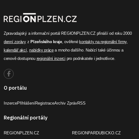
Zpravodajský a informační portál REGIONPLZEN.CZ přináší od roku 2000
denní zprávy
z
Plzeňského kraje
, ověřené
kontakty na regionální firmy
,
kalendář akcí
,
nabídky práce
a mnoho dalšího. Nabízí také účinnou a
cenově dostupnou
regionální inzerci
pro podnikatele i jednotlivce.
O portálu
Inzerce
Přihlášení
Registrace
Archiv Zpráv
RSS
Regionální portály
REGIONPLZEN.CZ
REGIONPARDUBICKO.CZ