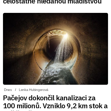
celostátně hledanou mladistvou
Dnes
Lenka Hubingerová
Pačejov dokončil kanalizaci za
100 milionů. Vzniklo 9,2 km stok a