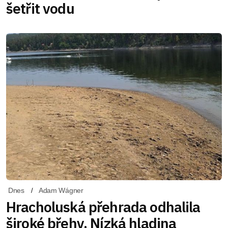
šetřit vodu
Dnes
Adam Wágner
Hracholuská přehrada odhalila
široké břehy. Nízká hladina