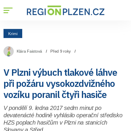
Krimi
Klára Faistová
Před 9 roky
V Plzni výbuch tlakové láhve
při požáru vysokozdvižného
vozíku poranil čtyři hasiče
V pondělí 9. ledna 2017 sedm minut po
devatenácté hodině vyhlásilo operační středisko
HZS poplach hasičům v Plzni na stanicích
Slovany a Střed.