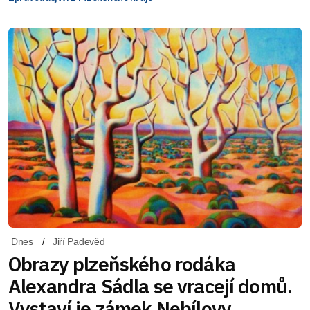
Dnes
Jiří Padevěd
Obrazy plzeňského rodáka
Alexandra Sádla se vracejí domů.
Vystaví je zámek Nebílovy