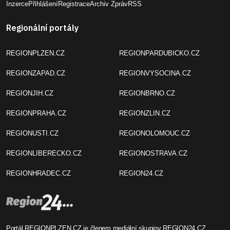
Inzerce
Přihlášení
Registrace
Archiv Zpráv
RSS
Regionální portály
REGIONPLZEN.CZ
REGIONPARDUBICKO.CZ
REGIONZAPAD.CZ
REGIONVYSOCINA.CZ
REGIONJIH.CZ
REGIONBRNO.CZ
REGIONPRAHA.CZ
REGIONZLIN.CZ
REGIONUSTI.CZ
REGIONOLOMOUC.CZ
REGIONLIBERECKO.CZ
REGIONOSTRAVA.CZ
REGIONHRADEC.CZ
REGION24.CZ
Portál REGIONPLZEN.CZ je členem mediální skupiny
REGION24.CZ
.