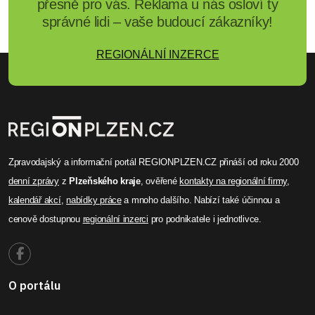
přesně pro vás. Reklama u nás osloví ty
správné lidi – vaše budoucí zákazníky!
REGIONÁLNÍ INZERCE
Zpravodajský a informační portál REGIONPLZEN.CZ přináší od roku 2000
denní zprávy
z
Plzeňského kraje
, ověřené
kontakty na regionální firmy
,
kalendář akcí
,
nabídky práce
a mnoho dalšího. Nabízí také účinnou a
cenově dostupnou
regionální inzerci
pro podnikatele i jednotlivce.
O portálu