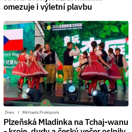
omezuje i výletní plavbu
Dnes
Michaela Prokopová
Plzeňská Mladinka na Tchaj-wanu
- kroje, dudy a český večer oslnily