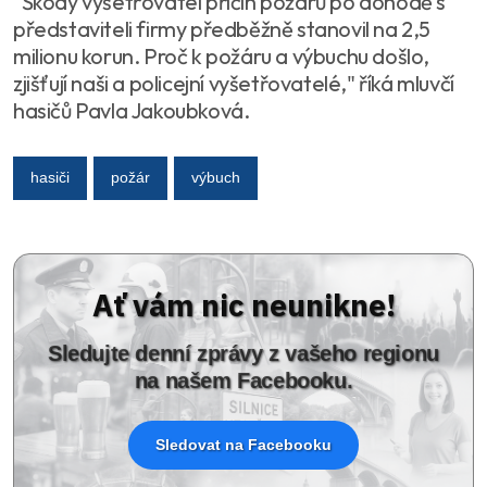
"Škody vyšetřovatel příčin požárů po dohodě s
představiteli firmy předběžně stanovil na 2,5
milionu korun. Proč k požáru a výbuchu došlo,
zjišťují naši a policejní vyšetřovatelé," říká mluvčí
hasičů Pavla Jakoubková.
hasiči
požár
výbuch
Ať vám nic neunikne!
Sledujte denní zprávy z vašeho regionu
na našem Facebooku.
Sledovat na Facebooku