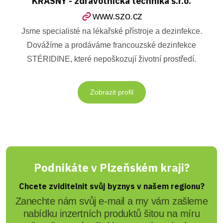
KRÁSNÝ - zdravotnická technika s.r.o.
www.szo.cz
Jsme specialisté na lékařské přístroje a dezinfekce.
Dovážíme a prodáváme francouzské dezinfekce
STÉRIDINE, které nepoškozují životní prostředí.
Zobrazit profil
Podnikáte v Plzeňském kraji?
Chcete zviditelnit svůj byznys v našem regionu?
Zanechte nám svůj e-mail a my vám zašleme
nabídku inzertních produktů šitou na míru