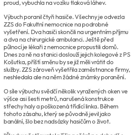
proud, vybuchla na vozíku tlaková láhev.
Výbuch poranil čtyři hasiče. Všechny je odvezla
ZZS do Fakultní nemocnice na podrobné
vyšetření. Dva hasiči skončili na urgentním příjmu
a dva na chirurgické ambulanci. Ještě před
půlnocí je lékaři z nemocnice propustili domů.
Dnes za ně na stanici doslouží jejich kolegové z PS
Košutka, příští směnu by se již měli vrátit do
služby. ZZS zároveň vyšetřila zaměstnance firmy,
neshledala ale na něm žádné známky poranění.
O síle výbuchu svědčí několik vyražených oken ve
výšce asi šesti metrů, narušená konstrukce
střechy haly a poškozená třídící linka. Během
tohoto zásahu, který se původně jevil jako
banální, šlo bez nadsázky hasičům o život.