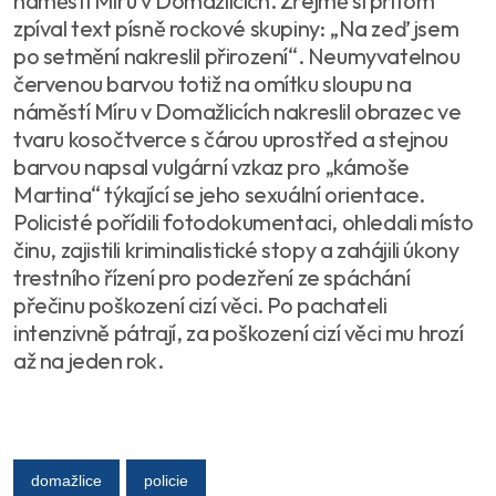
náměstí Míru v Domažlicích. Zřejmě si přitom
zpíval text písně rockové skupiny: „Na zeď jsem
po setmění nakreslil přirození“. Neumyvatelnou
červenou barvou totiž na omítku sloupu na
náměstí Míru v Domažlicích nakreslil obrazec ve
tvaru kosočtverce s čárou uprostřed a stejnou
barvou napsal vulgární vzkaz pro „kámoše
Martina“ týkající se jeho sexuální orientace.
Policisté pořídili fotodokumentaci, ohledali místo
činu, zajistili kriminalistické stopy a zahájili úkony
trestního řízení pro podezření ze spáchání
přečinu poškození cizí věci. Po pachateli
intenzivně pátrají, za poškození cizí věci mu hrozí
až na jeden rok.
domažlice
policie