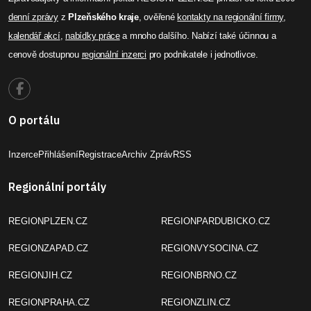
denní zprávy
z
Plzeňského kraje
, ověřené
kontakty na regionální firmy
,
kalendář akcí
,
nabídky práce
a mnoho dalšího. Nabízí také účinnou a
cenově dostupnou
regionální inzerci
pro podnikatele i jednotlivce.
O portálu
Inzerce
Přihlášení
Registrace
Archiv Zpráv
RSS
Regionální portály
REGIONPLZEN.CZ
REGIONPARDUBICKO.CZ
REGIONZAPAD.CZ
REGIONVYSOCINA.CZ
REGIONJIH.CZ
REGIONBRNO.CZ
REGIONPRAHA.CZ
REGIONZLIN.CZ