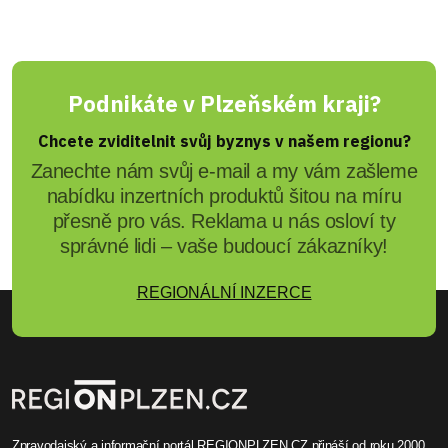
Podnikáte v Plzeňském kraji?
Chcete zviditelnit svůj byznys v našem regionu?
Zanechte nám svůj e-mail a my vám zašleme
nabídku inzertních produktů šitou na míru
přesně pro vás. Reklama u nás osloví ty
správné lidi – vaše budoucí zákazníky!
REGIONÁLNÍ INZERCE
Zpravodajský a informační portál REGIONPLZEN.CZ přináší od roku 2000