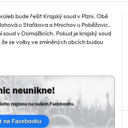
voleb bude řešit Krajský soud v Plzni. Obě
 Hlohová u Staňkova a Mnichov u Poběžovic.
ní soud v Domažlicích. Pokud je krajský soud
 že se volby ve zmíněných obcích budou
nic neunikne!
vašeho regionu na našem Facebooku.
t na Facebooku