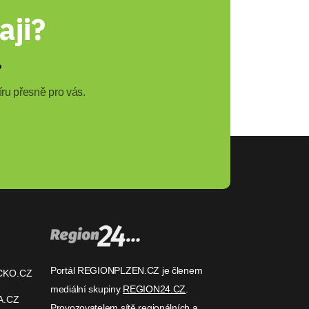
aji?
?
ru přesně pro vás.
Portál REGIONPLZEN.CZ je členem
CKO.CZ
mediální skupiny
REGION24.CZ
.
A.CZ
Provozovatelem sítě regionálních a