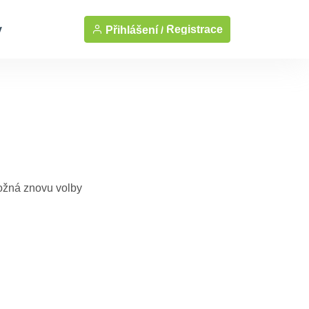
y
Registrace
Přihlášení /