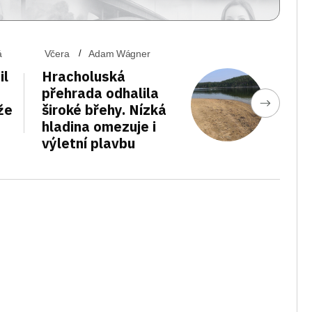
á
Včera
Adam Wágner
il
Hracholuská
přehrada odhalila
že
široké břehy. Nízká
hladina omezuje i
výletní plavbu