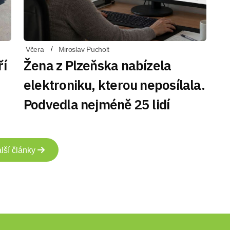
Včera
Miroslav Pucholt
ří
Žena z Plzeňska nabízela
elektroniku, kterou neposílala.
Podvedla nejméně 25 lidí
lší články