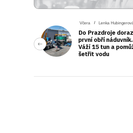
Včera
Lenka Hubingerov
Do Prazdroje doraz
první obří náduvník.
Váží 15 tun a pomů
šetřit vodu