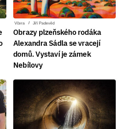
Včera
Jiří Padevěd
e
Obrazy plzeňského rodáka
o
Alexandra Sádla se vracejí
domů. Vystaví je zámek
Nebílovy