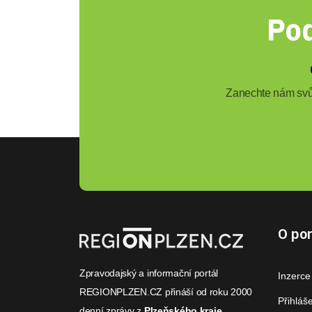
Pod
Zanechte nám svůj
O por
Zpravodajský a informační portál
Inzerce
REGIONPLZEN.CZ přináší od roku 2000
Přihláš
denní zprávy
z
Plzeňského kraje
,