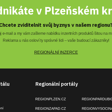
nikáte v Plzeňském kr
Chcete zviditelnit svůj byznys v našem regionu
 e-mail a my vám zašleme nabídku inzertních produktů šitou na mí
Reklama u nás osloví ty správné lidi – vaše budoucí zákazníky!
REGIONÁLNÍ INZERCE
tálu
Regionální portály
REGIONPLZEN.CZ
REGIONPARDUBI
ení
REGIONZAPAD.CZ
REGIONVYSOCIN