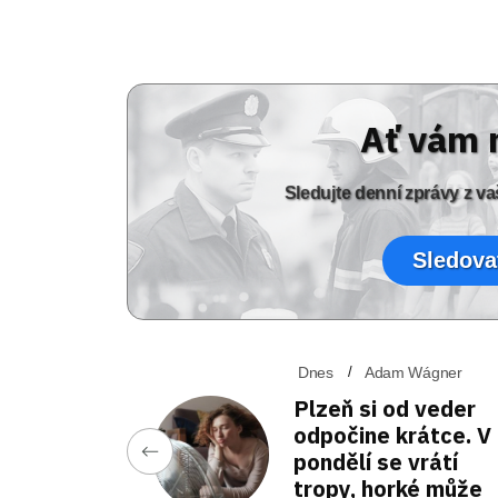
Ať vám 
Sledujte denní zprávy z 
Sledova
Dnes
Adam Wágner
Plzeň si od veder
odpočine krátce. V
pondělí se vrátí
tropy, horké může