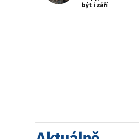
být i září
Aktuálně