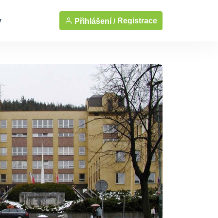
y
Registrace
Přihlášení /