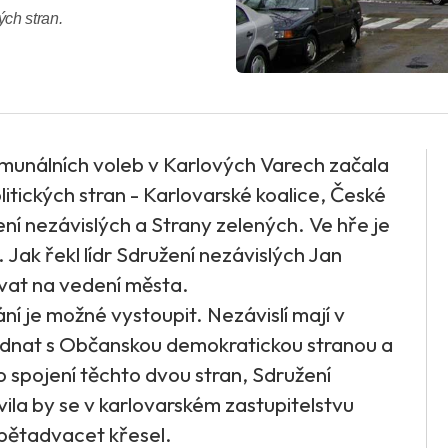
ých stran.
munálních voleb v Karlových Varech začala
litických stran - Karlovarské koalice, České
ní nezávislých a Strany zelených. Ve hře je
Jak řekl lídr Sdružení nezávislých Jan
ovat na vedení města.
ní je možné vystoupit. Nezávislí mají v
 jednat s Občanskou demokratickou stranou a
o spojení těchto dvou stran, Sdružení
vila by se v karlovarském zastupitelstvu
 pětadvacet křesel.