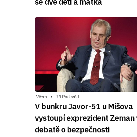
se dvě děti a matka
Včera
Jiří Padevěd
V bunkru Javor-51 u Míšova
vystoupí exprezident Zeman 
debatě o bezpečnosti