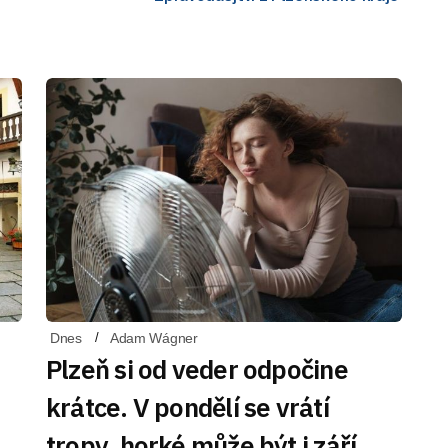
Dnes
Adam Wágner
Plzeň si od veder odpočine
krátce. V pondělí se vrátí
tropy, horké může být i září