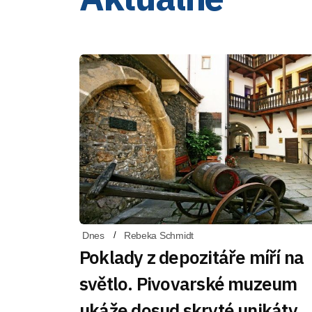
Dnes
Rebeka Schmidt
Poklady z depozitáře míří na
světlo. Pivovarské muzeum
ukáže dosud skryté unikáty