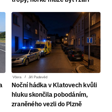
Včera
Jiří Padevěd
a
Noční hádka v Klatovech kvůli
hluku skončila pobodáním,
zraněného vezli do Plzně