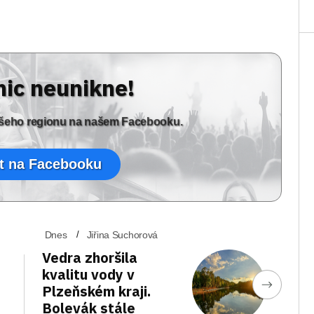
nic neunikne!
vašeho regionu na našem Facebooku.
t na Facebooku
Dnes
Jiřina Suchorová
Vedra zhoršila
kvalitu vody v
Plzeňském kraji.
Bolevák stále