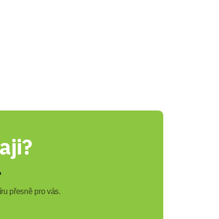
aji?
?
ru přesně pro vás.