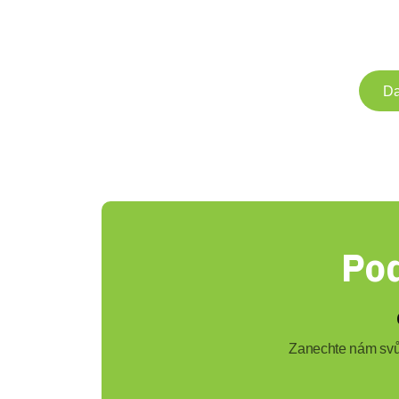
Da
Pod
Zanechte nám svůj