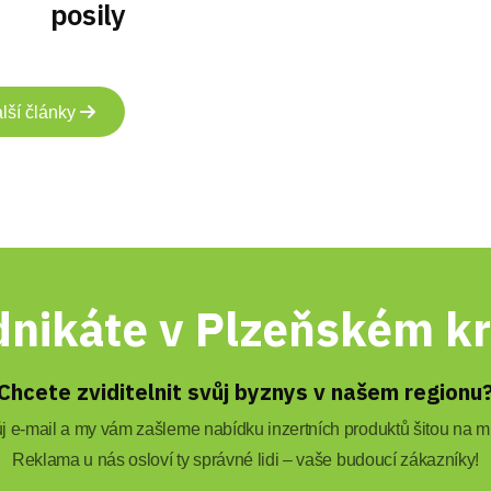
posily
lší články
nikáte v Plzeňském kr
Chcete zviditelnit svůj byznys v našem regionu
 e-mail a my vám zašleme nabídku inzertních produktů šitou na mí
Reklama u nás osloví ty správné lidi – vaše budoucí zákazníky!