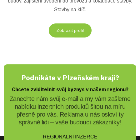
budov, zajištění uvedení do provozu a kolaudace stavby.
Stavby na klíč.
Zobrazit profil
Podnikáte v Plzeňském kraji?
Chcete zviditelnit svůj byznys v našem regionu?
Zanechte nám svůj e-mail a my vám zašleme
nabídku inzertních produktů šitou na míru
přesně pro vás. Reklama u nás osloví ty
správné lidi – vaše budoucí zákazníky!
REGIONÁLNÍ INZERCE