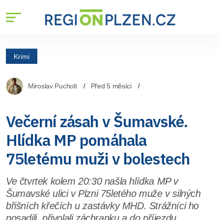
Krimi
Miroslav Pucholt
Před 5 měsíci
Večerní zásah v Šumavské.
Hlídka MP pomáhala
75letému muži v bolestech
Ve čtvrtek kolem 20:30 našla hlídka MP v
Šumavské ulici v Plzni 75letého muže v silných
břišních křečích u zastávky MHD. Strážníci ho
posadili, přivolali záchranku a do příjezdu