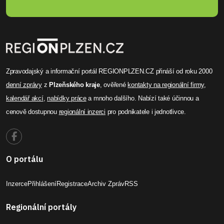
Zpravodajský a informační portál REGIONPLZEN.CZ přináší od roku 2000
denní zprávy
z
Plzeňského kraje
, ověřené
kontakty na regionální firmy
,
kalendář akcí
,
nabídky práce
a mnoho dalšího. Nabízí také účinnou a
cenově dostupnou
regionální inzerci
pro podnikatele i jednotlivce.
O portálu
Inzerce
Přihlášení
Registrace
Archiv Zpráv
RSS
Regionální portály