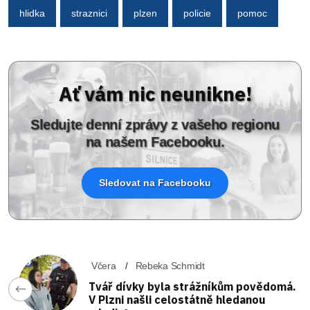
hlidka
straznici
plzen
policie
pomoc
Ať vám nic neunikne!
Sledujte denní zprávy z vašeho regionu
na našem Facebooku.
Sledovat na Facebooku
Včera
Rebeka Schmidt
Tvář dívky byla strážníkům povědomá.
V Plzni našli celostátně hledanou