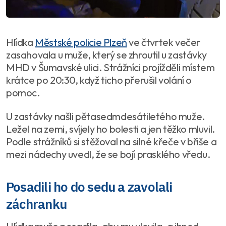
Hlídka
Městské policie Plzeň
ve čtvrtek večer
zasahovala u muže, který se zhroutil u zastávky
MHD v Šumavské ulici. Strážníci projížděli místem
krátce po 20:30, když ticho přerušil volání o
pomoc.
U zastávky našli pětasedmdesátiletého muže.
Ležel na zemi, svíjely ho bolesti a jen těžko mluvil.
Podle strážníků si stěžoval na silné křeče v břiše a
mezi nádechy uvedl, že se bojí prasklého vředu.
Posadili ho do sedu a zavolali
záchranku