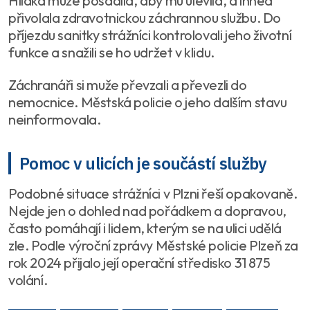
Hlídka muže posadila, aby mu ulevila, a ihned
přivolala zdravotnickou záchrannou službu. Do
příjezdu sanitky strážníci kontrolovali jeho životní
funkce a snažili se ho udržet v klidu.
Záchranáři si muže převzali a převezli do
nemocnice. Městská policie o jeho dalším stavu
neinformovala.
Pomoc v ulicích je součástí služby
Podobné situace strážníci v Plzni řeší opakovaně.
Nejde jen o dohled nad pořádkem a dopravou,
často pomáhají i lidem, kterým se na ulici udělá
zle. Podle výroční zprávy Městské policie Plzeň za
rok 2024 přijalo její operační středisko 31 875
volání.