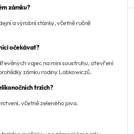
ckém zámku?
dejní a výrobní stánky, včetně ručně
níci očekávat?
dřevěných vajec na mini soustruhu, otevření
rohlídky zámku rodiny Lobkowiczů.
elikonočních trzích?
čerstvení, včetně zeleného piva.