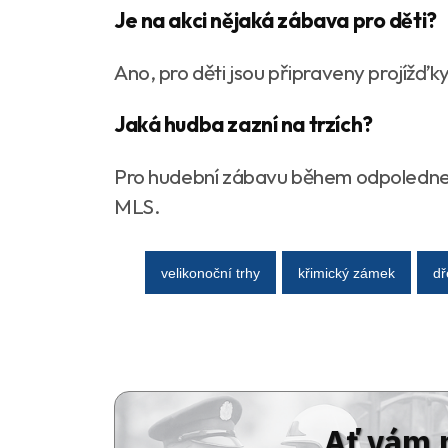
Je na akci nějaká zábava pro děti?
Ano, pro děti jsou připraveny projíž
Jaká hudba zazní na trzích?
Pro hudební zábavu během odpoledne b
MLS.
velikonoční trhy
křimický zámek
dř
Ať vám 