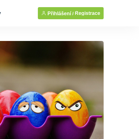
y
Registrace
Přihlášení /