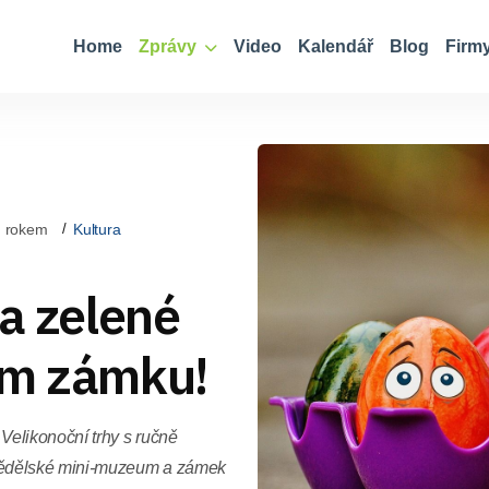
Home
Zprávy
Video
Kalendář
Blog
Firm
d rokem
Kultura
 a zelené
ém zámku!
elikonoční trhy s ručně
mědělské mini-muzeum a zámek