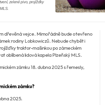
vení, zelené pivo, projížďky
ý MLS.
hem dřevěná vejce. Mimořádně bude otevřeno
ámek rodiny Lobkowiczů. Nebude chybět i
 projížďky traktor-mašinkou po zámeckém
at oblíbená lidová kapela Plzeňský MLS.
řimickém zámku 18. dubna 2025 s řemesly,
křimickém zámku?
 dubna 2025.