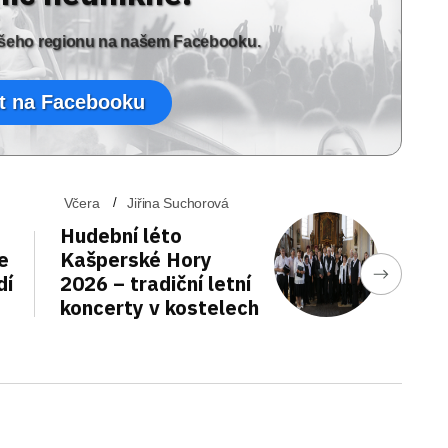
vašeho regionu na našem Facebooku.
t na Facebooku
Včera
Jiřina Suchorová
Hudební léto
e
Kašperské Hory
dí
2026 – tradiční letní
koncerty v kostelech