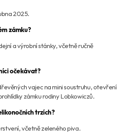
 dubna 2025.
ckém zámku?
dejní a výrobní stánky, včetně ručně
níci očekávat?
dřevěných vajec na mini soustruhu, otevření
rohlídky zámku rodiny Lobkowiczů.
elikonočních trzích?
čerstvení, včetně zeleného piva.