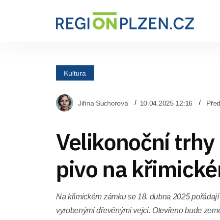
Kultura
Jiřina Suchorová
10.04.2025 12:16
Pře
Velikonoční trhy
pivo na křimick
Na křimickém zámku se 18. dubna 2025 pořádají V
vyrobenými dřevěnými vejci. Otevřeno bude ze