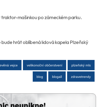
ďky traktor-mašinkou po zámeckém parku.
ude hrát oblíbená lidová kapela Plzeňský
evěná vejce
velikonoční občerstvení
plzeňský mls
blog
blogall
zdravetrendy
nic neunikne!