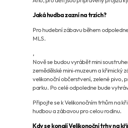
Ano, pro děti jsou připraveny projíž
Jaká hudba zazní na trzích?
Pro hudební zábavu během odpoledne b
MLS.
,
Nově se budou vyrábět mini soustru
zemědělské mini-muzeum a křimický z
velikonoční občerstvení, zelené pivo,
parku. Po celé odpoledne bude vyhráv
Připojte se k Velikonočním trhům na k
hudbou a zábavou pro celou rodinu.
Kdy se konají Velikonoční trhy na 