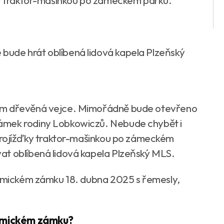
ďky traktor-mašinkou po zámeckém parku.
ude hrát oblíbená lidová kapela Plzeňský
hem dřevěná vejce. Mimořádně bude otevřeno
ámek rodiny Lobkowiczů. Nebude chybět i
 projížďky traktor-mašinkou po zámeckém
at oblíbená lidová kapela Plzeňský MLS.
řimickém zámku 18. dubna 2025 s řemesly,
křimickém zámku?