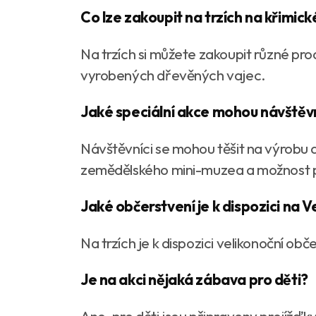
Co lze zakoupit na trzích na křimi
Na trzích si můžete zakoupit různé pro
vyrobených dřevěných vajec.
Jaké speciální akce mohou návštěv
Návštěvníci se mohou těšit na výrobu 
zemědělského mini-muzea a možnost p
Jaké občerstvení je k dispozici na V
Na trzích je k dispozici velikonoční ob
Je na akci nějaká zábava pro děti?