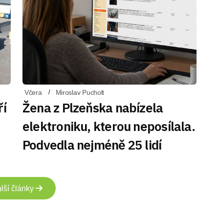
Včera
Miroslav Pucholt
ří
Žena z Plzeňska nabízela
elektroniku, kterou neposílala.
Podvedla nejméně 25 lidí
lší články