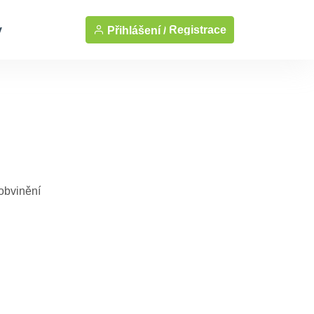
y
Registrace
Přihlášení /