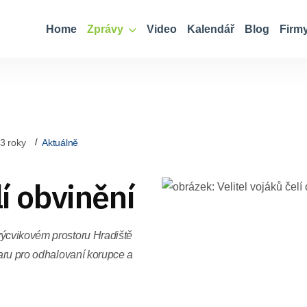
Home
Zprávy
Video
Kalendář
Blog
Firm
3 roky
Aktuálně
lí obvinění
výcvikovém prostoru Hradiště
varu pro odhalovaní korupce a