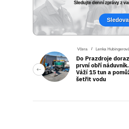
Sledujte denní zprávy z 
Sledova
Včera
Lenka Hubingerov
Do Prazdroje doraz
první obří náduvník.
Váží 15 tun a pomů
šetřit vodu