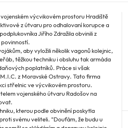
e vojenském výcvikovém prostoru Hradiště
ektivové z útvaru pro odhalovaní korupce a
 podplukovníka Jiřího Zdražila obvinili z
 povinností.
 vojákům, aby vyložili několik vagonů kolejnic,
Jeřáb, těžkou techniku i obsluhu tak armáda
daňových poplatníků. Práce si však
M.I.C. z Moravské Ostravy. Tato firma
kci střelnic ve výcvikovém prostoru.
 velitelem vojenského útvaru Radošov na
ovat.
chniku, kterou podle obvinění poskytla
proti svému veliteli. "Doufám, že budu u
ás neměl se skládáním a dopravou kolejnic