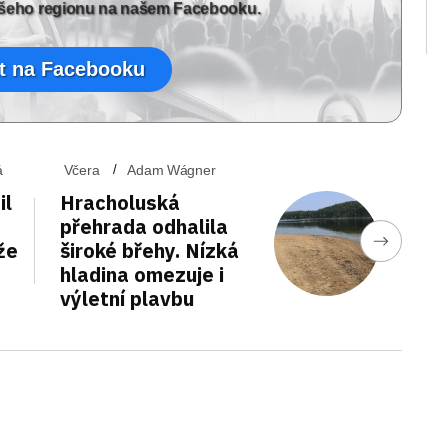
vašeho regionu na našem Facebooku.
t na Facebooku
á
Včera
Adam Wágner
il
Hracholuská
přehrada odhalila
že
široké břehy. Nízká
hladina omezuje i
výletní plavbu