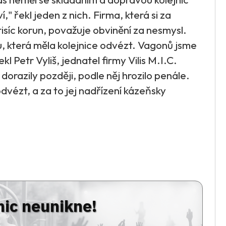
," řekl jeden z nich. Firma, která si za
isíc korun, považuje obvinění za nesmysl.
ou, která měla kolejnice odvézt. Vagonů jsme
ekl Petr Vyliš, jednatel firmy Vilis M.I.C.
dorazily později, podle něj hrozilo penále.
 odvézt, a za to jej nadřízení kázeňsky
nic neunikne!