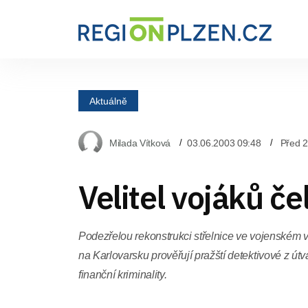
Aktuálně
Milada Vítková
03.06.2003 09:48
Před 2
Velitel vojáků če
Podezřelou rekonstrukci střelnice ve vojenském 
na Karlovarsku prověřují pražští detektivové z út
finanční kriminality.