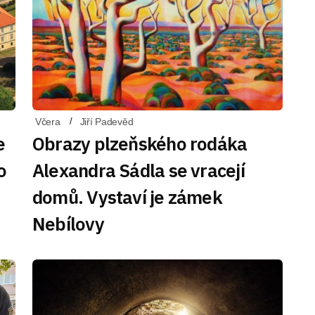
Včera
Jiří Padevěd
e
Obrazy plzeňského rodáka
o
Alexandra Sádla se vracejí
domů. Vystaví je zámek
Nebílovy