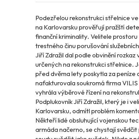
Podezřelou rekonstrukci střelnice v
na Karlovarsku prověřují pražští det
finanční kriminality. Velitele prostoru
trestného činu porušování služebních
Jiří Zdražil dal podle obvinění rozkaz
určených na rekonstrukci střelnice. 
před dvěma lety poskytla za peníze 
nafakturovala soukromá firma VILIS 
vyhrála výběrové řízení na rekonstru
Podplukovník Jiří Zdražil, který je i
Karlovarsku, odmítl problém koment
Někteří lidé obsluhující vojenskou te
armáda načerno, se chystají svědčit 
soudu svědčit jako svědek. Nikdo z n