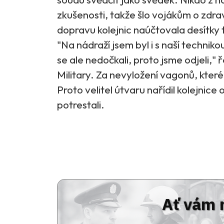
zkušenosti, takže šlo vojákům o zdraví
dopravu kolejnic naúčtovala desítky t
"Na nádraží jsem byl i s naší technik
se ale nedočkali, proto jsme odjeli," ř
Military. Za nevyložení vagonů, které 
Proto velitel útvaru nařídil kolejnice
potrestali.
Ať vám 