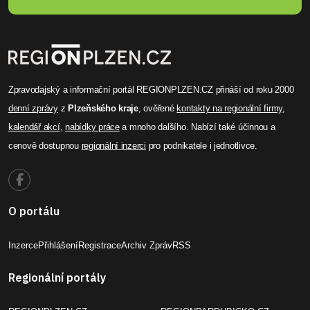
Zpravodajský a informační portál REGIONPLZEN.CZ přináší od roku 2000
denní zprávy
z
Plzeňského kraje
, ověřené
kontakty na regionální firmy
,
kalendář akcí
,
nabídky práce
a mnoho dalšího. Nabízí také účinnou a
cenově dostupnou
regionální inzerci
pro podnikatele i jednotlivce.
O portálu
Inzerce
Přihlášení
Registrace
Archiv Zpráv
RSS
Regionální portály