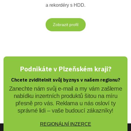
a rekordéry s HDD.
Zobrazit profil
Podnikáte v Plzeňském kraji?
Chcete zviditelnit svůj byznys v našem regionu?
Zanechte nám svůj e-mail a my vám zašleme
nabídku inzertních produktů šitou na míru
přesně pro vás. Reklama u nás osloví ty
správné lidi – vaše budoucí zákazníky!
REGIONÁLNÍ INZERCE