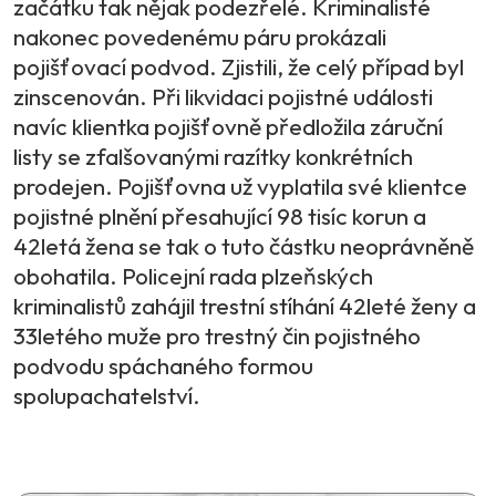
začátku tak nějak podezřelé. Kriminalisté
nakonec povedenému páru prokázali
pojišťovací podvod. Zjistili, že celý případ byl
zinscenován. Při likvidaci pojistné události
navíc klientka pojišťovně předložila záruční
listy se zfalšovanými razítky konkrétních
prodejen. Pojišťovna už vyplatila své klientce
pojistné plnění přesahující 98 tisíc korun a
42letá žena se tak o tuto částku neoprávněně
obohatila. Policejní rada plzeňských
kriminalistů zahájil trestní stíhání 42leté ženy a
33letého muže pro trestný čin pojistného
podvodu spáchaného formou
spolupachatelství.