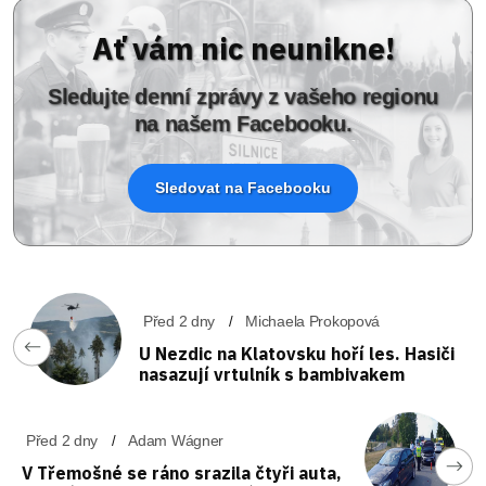
Ať vám nic neunikne!
Sledujte denní zprávy z vašeho regionu
na našem Facebooku.
Sledovat na Facebooku
Před 2 dny
Michaela Prokopová
U Nezdic na Klatovsku hoří les. Hasiči
nasazují vrtulník s bambivakem
Před 2 dny
Adam Wágner
V Třemošné se ráno srazila čtyři auta,