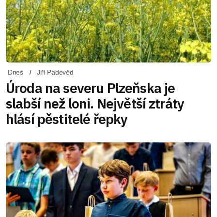
Dnes
Jiří Padevěd
Úroda na severu Plzeňska je
slabší než loni. Největší ztráty
hlásí pěstitelé řepky