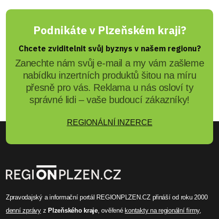
Podnikáte v Plzeňském kraji?
Chcete zviditelnit svůj byznys v našem regionu?
Zanechte nám svůj e-mail a my vám zašleme
nabídku inzertních produktů šitou na míru
přesně pro vás. Reklama u nás osloví ty
správné lidi – vaše budoucí zákazníky!
REGIONÁLNÍ INZERCE
Zpravodajský a informační portál REGIONPLZEN.CZ přináší od roku 2000
denní zprávy
z
Plzeňského kraje
, ověřené
kontakty na regionální firmy
,