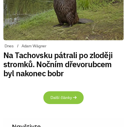
Dnes
Adam Wágner
Na Tachovsku pátrali po zloději
stromků. Nočním dřevorubcem
byl nakonec bobr
Další články