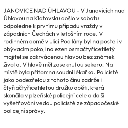
JANOVICE NAD ÚHLAVOU - V Janovicích nad
Úhlavou na Klatovsku došlo v sobotu
odpoledne k prvnímu případu vraždy v
západních Čechách v letošním roce. V
rodinném domě v ulici Pod lány byl na posteli v
obývacím pokoji nalezen osmačtyřicetiletý
majitel se zakrvácenou hlavou bez známek
života. V hlavě měl zaseknutou sekeru. Na
místě byla přítomna soudní lékařka. Policisté
jako podezřelou z tohoto činu zadrželi
čtyřiačtyřicetiletou družku oběti, která
skončila v plzeňské policejní cele a další
vyšetřování vedou policisté ze západočeské
policejní správy.