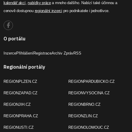
kalendář akcí
,
nabídky práce
a mnoho dalšího. Nabízí také účinnou a
cenově dostupnou
regionální inzerci
pro podnikatele i jednotlivce.
O portálu
Inzerce
Přihlášení
Registrace
Archiv Zpráv
RSS
Regionální portály
REGIONPLZEN.CZ
REGIONPARDUBICKO.CZ
REGIONZAPAD.CZ
REGIONVYSOCINA.CZ
REGIONJIH.CZ
REGIONBRNO.CZ
REGIONPRAHA.CZ
REGIONZLIN.CZ
REGIONUSTI.CZ
REGIONOLOMOUC.CZ