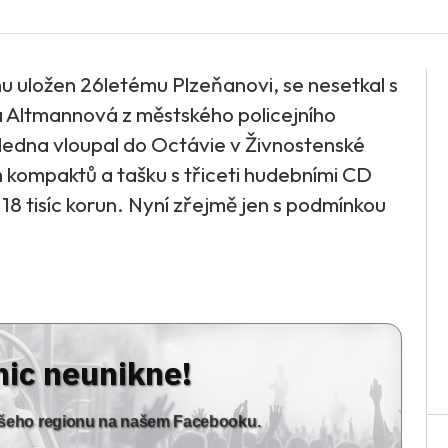
bnu uložen 26letému Plzeňanovi, se nesetkal s
 Altmannová z městského policejního
5. ledna vloupal do Octávie v Živnostenské
čem kompaktů a tašku s třiceti hudebními CD
 18 tisíc korun. Nyní zřejmě jen s podmínkou
nic neunikne!
vašeho regionu na našem Facebooku.