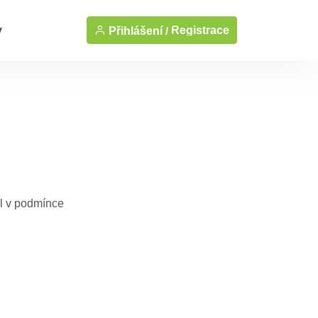
y
Registrace
Přihlášení /