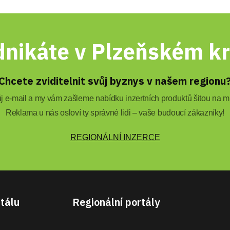
nikáte v Plzeňském kr
Chcete zviditelnit svůj byznys v našem regionu
 e-mail a my vám zašleme nabídku inzertních produktů šitou na mí
Reklama u nás osloví ty správné lidi – vaše budoucí zákazníky!
REGIONÁLNÍ INZERCE
tálu
Regionální portály