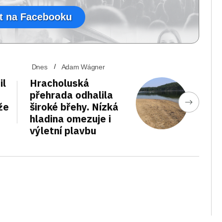
t na Facebooku
Dnes
Adam Wágner
il
Hracholuská
přehrada odhalila
že
široké břehy. Nízká
hladina omezuje i
výletní plavbu