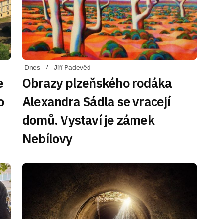
Dnes
Jiří Padevěd
e
Obrazy plzeňského rodáka
o
Alexandra Sádla se vracejí
domů. Vystaví je zámek
Nebílovy