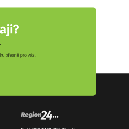
aji?
?
ru přesně pro vás.