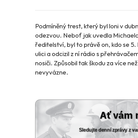
Podmíněný trest, který byl loni v du
odezvou. Neboť jak uvedla Michaela
ředitelství, byl to právě on, kdo se 
ulici a odcizil z ní rádio s přehráva
nosiči. Způsobil tak škodu za více než
nevyvázne.
Ať vám 
Sledujte denní zprávy z 