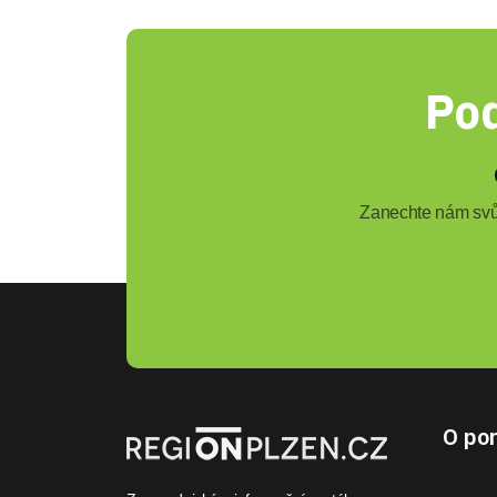
Pod
Zanechte nám svůj
O por