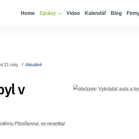
Home
Zprávy
Video
Kalendář
Blog
Firm
d 21 roky
Aktuálně
byl v
6letému Plzeňanovi, se nesetkal