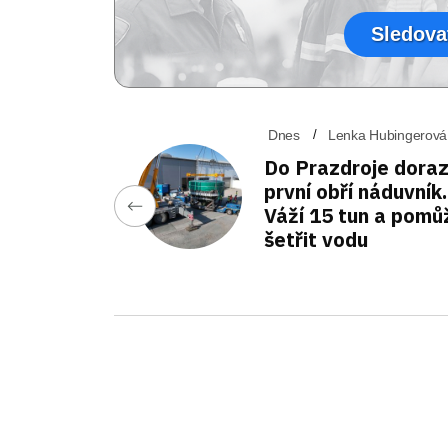
Sledova
Dnes
Lenka Hubingerová
Do Prazdroje doraz
první obří náduvník.
Váží 15 tun a pomů
šetřit vodu