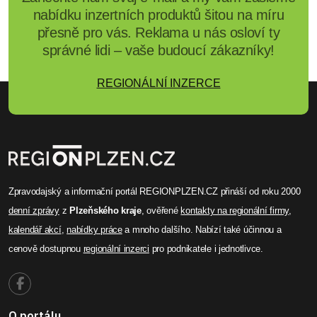
nabídku inzertních produktů šitou na míru
přesně pro vás. Reklama u nás osloví ty
správné lidi – vaše budoucí zákazníky!
REGIONÁLNÍ INZERCE
Zpravodajský a informační portál REGIONPLZEN.CZ přináší od roku 2000
denní zprávy
z
Plzeňského kraje
, ověřené
kontakty na regionální firmy
,
kalendář akcí
,
nabídky práce
a mnoho dalšího. Nabízí také účinnou a
cenově dostupnou
regionální inzerci
pro podnikatele i jednotlivce.
O portálu