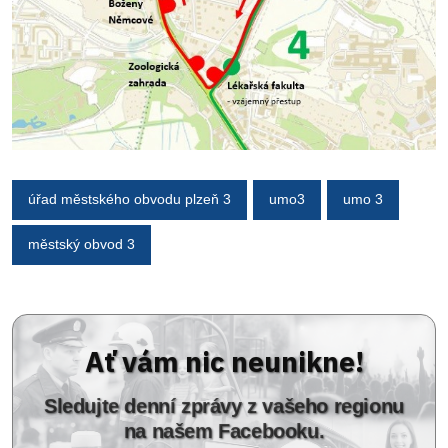
úřad městského obvodu plzeň 3
umo3
umo 3
městský obvod 3
Ať vám nic neunikne!
Sledujte denní zprávy z vašeho regionu
na našem Facebooku.