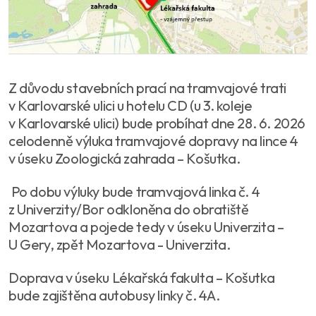
Z důvodu stavebních prací na tramvajové trati
v Karlovarské ulici u hotelu CD (u 3. koleje
v Karlovarské ulici) bude probíhat dne 28. 6. 2026
celodenně výluka tramvajové dopravy na lince 4
v úseku Zoologická zahrada – Košutka.
Po dobu výluky bude tramvajová linka č. 4
z Univerzity/Bor odkloněna do obratiště
Mozartova a pojede tedy v úseku Univerzita –
U Gery, zpět Mozartova - Univerzita.
Doprava v úseku Lékařská fakulta – Košutka
bude zajištěna autobusy linky č. 4A.