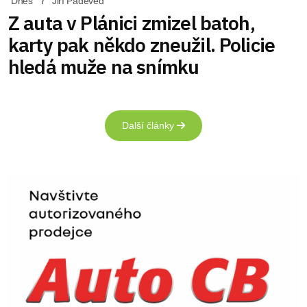
Dnes
Jiří Padevěd
Z auta v Plánici zmizel batoh,
karty pak někdo zneužil. Policie
hledá muže na snímku
Další články