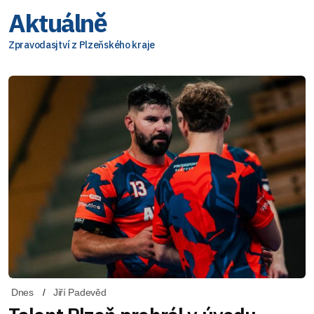
Aktuálně
Zpravodasjtví z Plzeňského kraje
Dnes
Jiří Padevěd