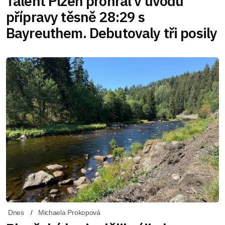
Talent Plzeň prohrál v úvodu
přípravy těsně 28:29 s
Bayreuthem. Debutovaly tři posily
Dnes
Michaela Prokopová