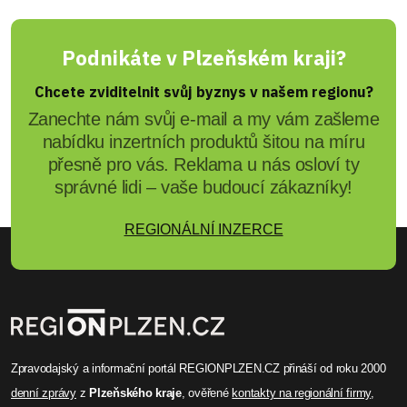
Podnikáte v Plzeňském kraji?
Chcete zviditelnit svůj byznys v našem regionu?
Zanechte nám svůj e-mail a my vám zašleme
nabídku inzertních produktů šitou na míru
přesně pro vás. Reklama u nás osloví ty
správné lidi – vaše budoucí zákazníky!
REGIONÁLNÍ INZERCE
Zpravodajský a informační portál REGIONPLZEN.CZ přináší od roku 2000
denní zprávy
z
Plzeňského kraje
, ověřené
kontakty na regionální firmy
,