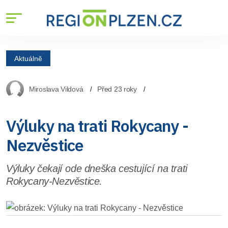
Aktuálně
Miroslava Vildová
Před 23 roky
Výluky na trati Rokycany -
Nezvěstice
Výluky čekají ode dneška cestující na trati
Rokycany-Nezvěstice.