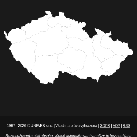
1997 - 2026 © UNIWEB s.r.o. | Všechna práva vyhrazena |
GDPR
|
VOP
|
RSS
Rozmnožování a užití obsahu, včetně automatizované analýzy, je bez souhlasu