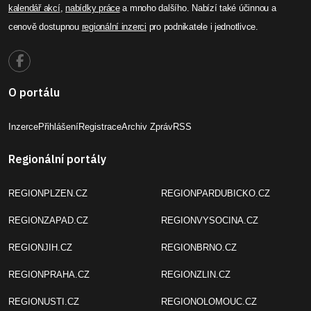
kalendář akcí
,
nabídky práce
a mnoho dalšího. Nabízí také účinnou a
cenově dostupnou
regionální inzerci
pro podnikatele i jednotlivce.
O portálu
Inzerce
Přihlášení
Registrace
Archiv Zpráv
RSS
Regionální portály
REGIONPLZEN.CZ
REGIONPARDUBICKO.CZ
REGIONZAPAD.CZ
REGIONVYSOCINA.CZ
REGIONJIH.CZ
REGIONBRNO.CZ
REGIONPRAHA.CZ
REGIONZLIN.CZ
REGIONUSTI.CZ
REGIONOLOMOUC.CZ