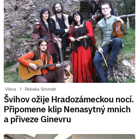
Včera
Rebeka Schmidt
Švihov ožije Hradozámeckou nocí.
Připomene klip Nenasytný mnich
a přiveze Ginevru