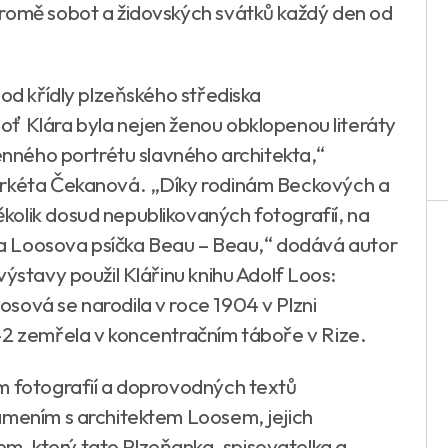
kromě sobot a židovských svátků každý den od
pod křídly plzeňského střediska
ť Klára byla nejen ženou obklopenou literáty
cenného portrétu slavného architekta,“
arkéta Čekanová. „Díky rodinám Beckových a
olik dosud nepublikovaných fotografií, na
na a Loosova psíčka Beau – Beau,“ dodává autor
výstavy použil Klářinu knihu Adolf Loos:
sová se narodila v roce 1904 v Plzni
42 zemřela v koncentračním táboře v Rize.
m fotografií a doprovodných textů
ámením s architektem Loosem, jejich
, který tato Plzeňanka, spisovatelka a