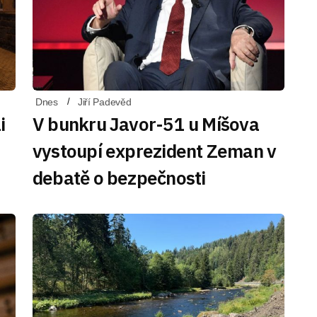
Dnes
Jiří Padevěd
i
V bunkru Javor-51 u Míšova
vystoupí exprezident Zeman v
debatě o bezpečnosti