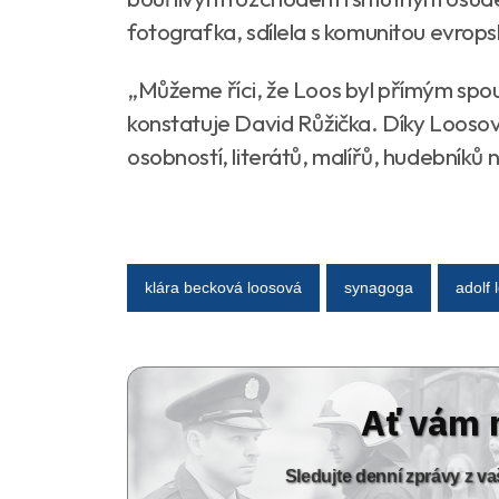
fotografka, sdílela s komunitou evrops
„Můžeme říci, že Loos byl přímým spou
konstatuje David Růžička. Díky Loosov
osobností, literátů, malířů, hudebníků 
klára becková loosová
synagoga
adolf 
Ať vám 
Sledujte denní zprávy z 