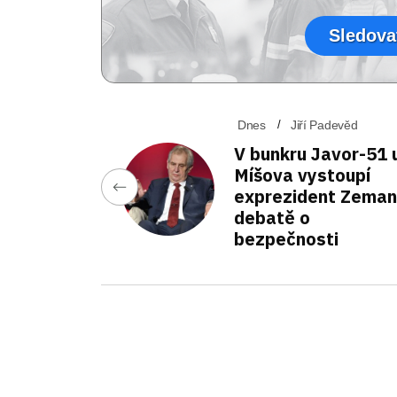
Sledova
Dnes
Jiří Padevěd
V bunkru Javor-51 
Míšova vystoupí
exprezident Zeman
debatě o
bezpečnosti