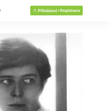
y
Registrace
Přihlášení /