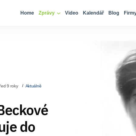
Home
Zprávy
Video
Kalendář
Blog
Firm
řed 9 roky
Aktuálně
 Beckové
uje do