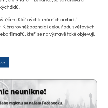
kých židů.
štěčem Klářiných literárních ambicí,“
i Klára rovněž poznala i celou řadu světových
nebo filmařů, kteří se na výstavě také objevují.
loos
nic neunikne!
vašeho regionu na našem Facebooku.