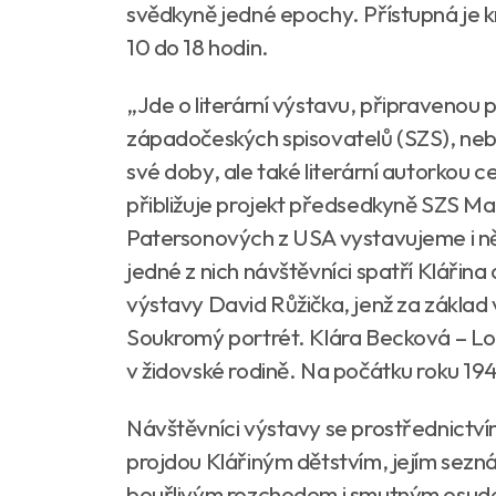
svědkyně jedné epochy. Přístupná je 
10 do 18 hodin.
„Jde o literární výstavu, připravenou 
západočeských spisovatelů (SZS), nebo
své doby, ale také literární autorkou 
přibližuje projekt předsedkyně SZS M
Patersonových z USA vystavujeme i něk
jedné z nich návštěvníci spatří Kláři
výstavy David Růžička, jenž za základ 
Soukromý portrét. Klára Becková – Loo
v židovské rodině. Na počátku roku 19
Návštěvníci výstavy se prostřednictví
projdou Klářiným dětstvím, jejím sezn
bouřlivým rozchodem i smutným osudem