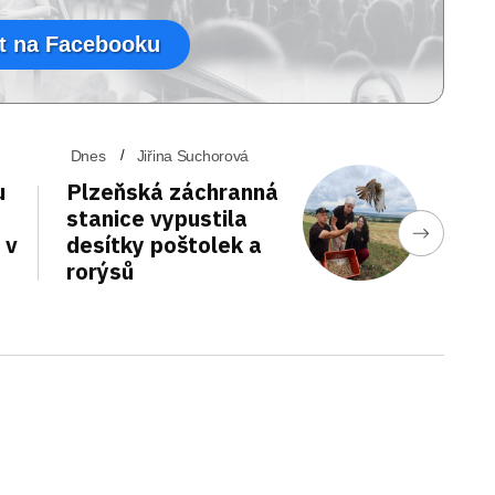
t na Facebooku
Dnes
Jiřina Suchorová
u
Plzeňská záchranná
stanice vypustila
 v
desítky poštolek a
rorýsů