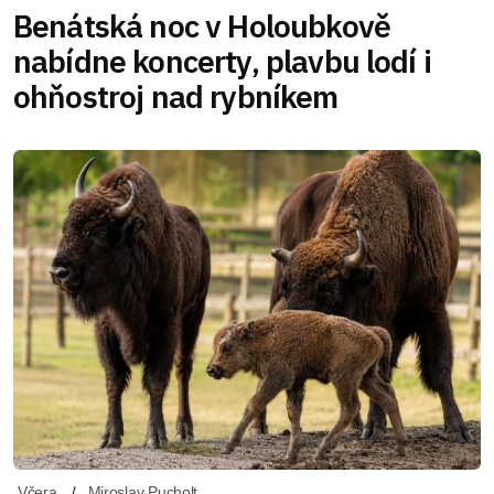
Benátská noc v Holoubkově
nabídne koncerty, plavbu lodí i
ohňostroj nad rybníkem
Včera
Miroslav Pucholt