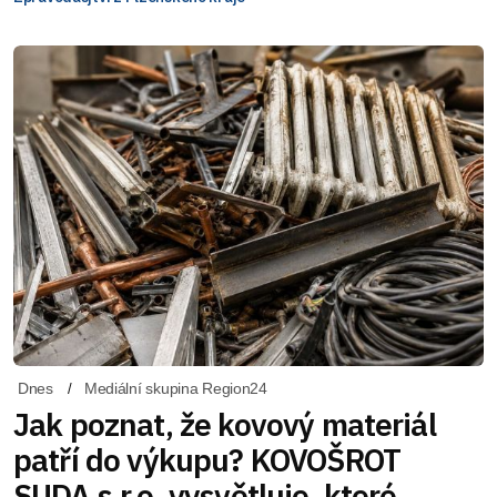
Dnes
Mediální skupina Region24
Jak poznat, že kovový materiál
patří do výkupu? KOVOŠROT
SUDA s.r.o. vysvětluje, které