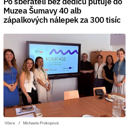
Po sběrateli bez dědiců putuje do
Muzea Šumavy 40 alb
zápalkových nálepek za 300 tisíc
Včera
Michaela Prokopová