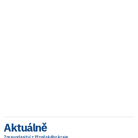
Aktuálně
Zpravodasjtví z Plzeňského kraje