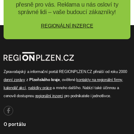
přesně pro vás. Reklama u nás osloví ty
správné lidi – vaše budoucí zákazníky!
REGIONÁLNÍ INZERCE
Zpravodajský a informační portál REGIONPLZEN.CZ přináší od roku 2000
denní zprávy
z
Plzeňského kraje
, ověřené
kontakty na regionální firmy
,
kalendář akcí
,
nabídky práce
a mnoho dalšího. Nabízí také účinnou a
cenově dostupnou
regionální inzerci
pro podnikatele i jednotlivce.
O portálu