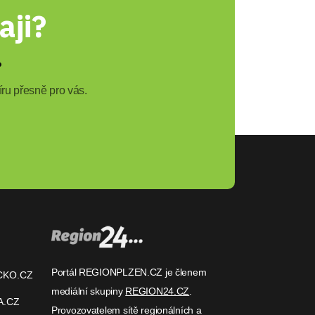
aji?
?
ru přesně pro vás.
Portál REGIONPLZEN.CZ je členem
CKO.CZ
mediální skupiny
REGION24.CZ
.
A.CZ
Provozovatelem sítě regionálních a