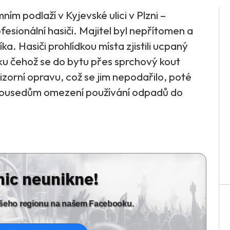
ním podlaží v Kyjevské ulici v Plzni –
ofesionální hasiči. Majitel byl nepřítomen a
ka. Hasiči prohlídkou místa zjistili ucpaný
ku čehož se do bytu přes sprchový kout
vizorní opravu, což se jim nepodařilo, poté
i sousedům omezení používání odpadů do
nic neunikne!
vašeho regionu na našem Facebooku.