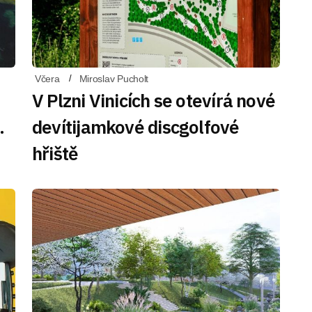
Včera
Miroslav Pucholt
V Plzni Vinicích se otevírá nové
.
devítijamkové discgolfové
hřiště