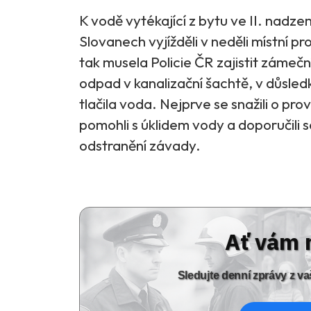
K vodě vytékající z bytu ve II. nadzem
Slovanech vyjížděli v neděli místní pr
tak musela Policie ČR zajistit zámeční
odpad v kanalizační šachtě, v důsled
tlačila voda. Nejprve se snažili o pro
pomohli s úklidem vody a doporučil
odstranění závady.
Ať vám 
Sledujte denní zprávy z 