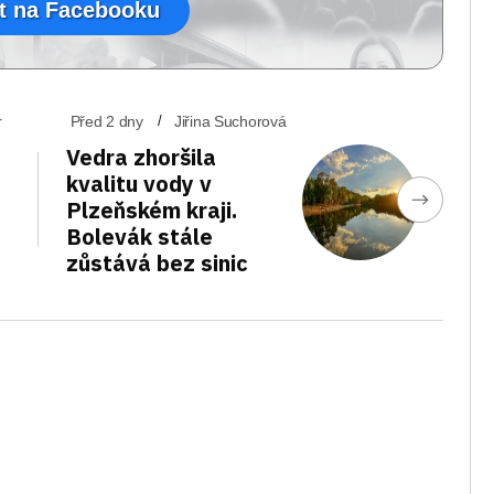
t na Facebooku
r
Před 2 dny
Jiřina Suchorová
Vedra zhoršila
kvalitu vody v
Plzeňském kraji.
Bolevák stále
zůstává bez sinic