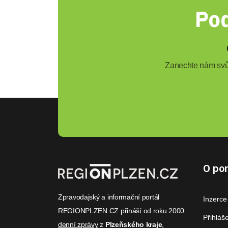
Pod
Zanechte nám svůj
O por
Zpravodajský a informační portál
Inzerce
REGIONPLZEN.CZ přináší od roku 2000
Přihláš
denní zprávy
z
Plzeňského kraje
,