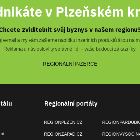
nikáte v Plzeňském kr
Chcete zviditelnit svůj byznys v našem regionu
 e-mail a my vám zašleme nabídku inzertních produktů šitou na mí
Reklama u nás osloví ty správné lidi – vaše budoucí zákazníky!
REGIONÁLNÍ INZERCE
tálu
Regionální portály
REGIONPLZEN.CZ
REGIONPARDUBI
ení
REGIONZAPAD.CZ
REGIONVYSOCIN