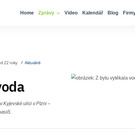
Home
Zprávy
Video
Kalendář
Blog
Firm
d 22 roky
Aktuálně
voda
v Kyjevské ulici v Plzni –
asiči.