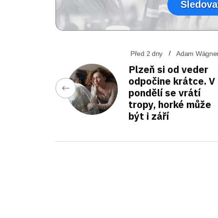
Sledova
Před 2 dny
Adam Wágne
Plzeň si od veder
odpočine krátce. V
pondělí se vrátí
tropy, horké může
být i září