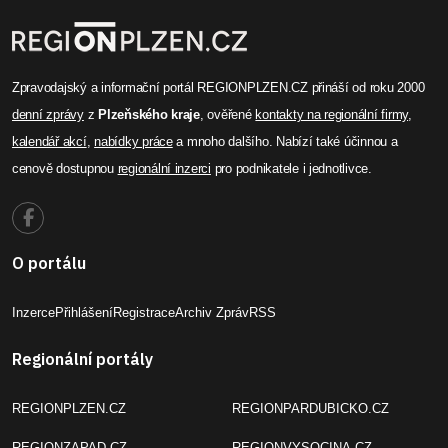
Zpravodajský a informační portál REGIONPLZEN.CZ přináší od roku 2000
denní zprávy
z
Plzeňského kraje
, ověřené
kontakty na regionální firmy
,
kalendář akcí
,
nabídky práce
a mnoho dalšího. Nabízí také účinnou a
cenově dostupnou
regionální inzerci
pro podnikatele i jednotlivce.
O portálu
Inzerce
Přihlášení
Registrace
Archiv Zpráv
RSS
Regionální portály
REGIONPLZEN.CZ
REGIONPARDUBICKO.CZ
REGIONZAPAD.CZ
REGIONVYSOCINA.CZ