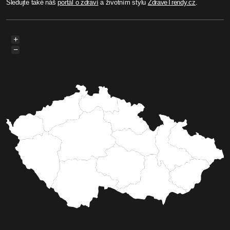
Sledujte také náš
portál o zdraví
a životním stylu
ZdraveTrendy.cz
.
+
−