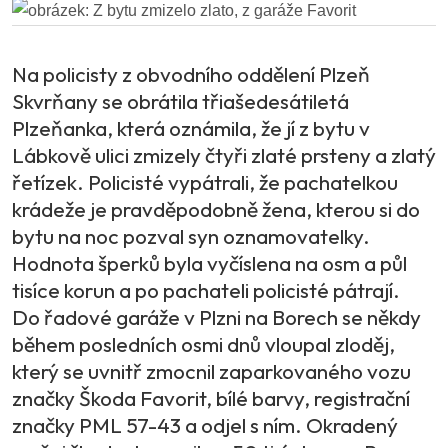
Na policisty z obvodního oddělení Plzeň
Skvrňany se obrátila třiašedesátiletá
Plzeňanka, která oznámila, že jí z bytu v
Lábkově ulici zmizely čtyři zlaté prsteny a zlatý
řetízek. Policisté vypátrali, že pachatelkou
krádeže je pravděpodobně žena, kterou si do
bytu na noc pozval syn oznamovatelky.
Hodnota šperků byla vyčíslena na osm a půl
tisíce korun a po pachateli policisté pátrají.
Do řadové garáže v Plzni na Borech se někdy
během posledních osmi dnů vloupal zloděj,
který se uvnitř zmocnil zaparkovaného vozu
značky Škoda Favorit, bílé barvy, registrační
značky PML 57-43 a odjel s ním. Okradený