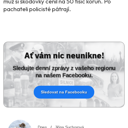
muž si škodovky cenil na 50 tisíc korun. Po
pachateli policisté pátrají.
Ať vám nic neunikne!
Sledujte denní zprávy z vašeho regionu
na našem Facebooku.
Sledovat na Facebooku
Dnes
Jiřina Suchorová