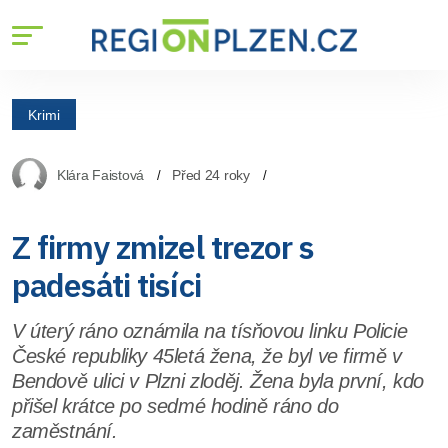
Krimi
Klára Faistová
Před 24 roky
Z firmy zmizel trezor s
padesáti tisíci
V úterý ráno oznámila na tísňovou linku Policie
České republiky 45letá žena, že byl ve firmě v
Bendově ulici v Plzni zloděj. Žena byla první, kdo
přišel krátce po sedmé hodině ráno do
zaměstnání.