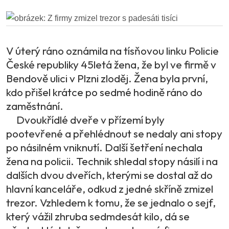
V úterý ráno oznámila na tísňovou linku Policie
České republiky 45letá žena, že byl ve firmě v
Bendově ulici v Plzni zloděj. Žena byla první,
kdo přišel krátce po sedmé hodině ráno do
zaměstnání.
Dvoukřídlé dveře v přízemí byly
pootevřené a přehlédnout se nedaly ani stopy
po násilném vniknutí. Další šetření nechala
žena na policii. Technik shledal stopy násilí i na
dalších dvou dveřích, kterými se dostal až do
hlavní kanceláře, odkud z jedné skříně zmizel
trezor. Vzhledem k tomu, že se jednalo o sejf,
který vážil zhruba sedmdesát kilo, dá se