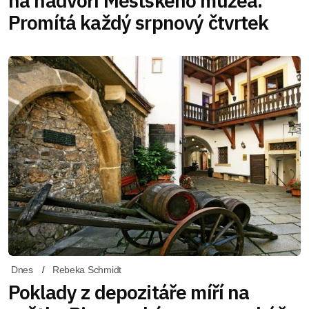
na nádvoří Městského muzea.
Promítá každý srpnový čtvrtek
Dnes
Rebeka Schmidt
Poklady z depozitáře míří na