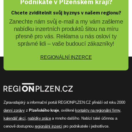
Podnikáte v Plzeňském kraji?
Chcete zviditelnit svůj byznys v našem regionu?
Zanechte nám svůj e-mail a my vám zašleme
nabídku inzertních produktů šitou na míru
přesně pro vás. Reklama u nás osloví ty
správné lidi – vaše budoucí zákazníky!
REGIONÁLNÍ INZERCE
Zpravodajský a informační portál REGIONPLZEN.CZ přináší od roku 2000
denní zprávy
z
Plzeňského kraje
, ověřené
kontakty na regionální firmy
,
kalendář akcí
,
nabídky práce
a mnoho dalšího. Nabízí také účinnou a
cenově dostupnou
regionální inzerci
pro podnikatele i jednotlivce.