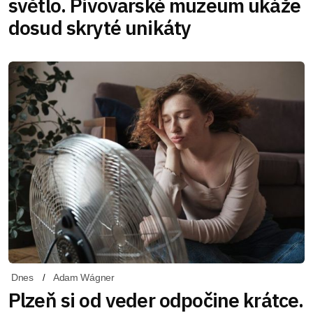
světlo. Pivovarské muzeum ukáže
dosud skryté unikáty
Dnes
Adam Wágner
Plzeň si od veder odpočine krátce.