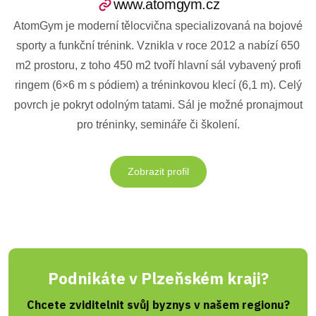
www.atomgym.cz
AtomGym je moderní tělocvična specializovaná na bojové
sporty a funkční trénink. Vznikla v roce 2012 a nabízí 650
m2 prostoru, z toho 450 m2 tvoří hlavní sál vybavený profi
ringem (6×6 m s pódiem) a tréninkovou klecí (6,1 m). Celý
povrch je pokryt odolným tatami. Sál je možné pronajmout
pro tréninky, semináře či školení.
Zobrazit profil
Podnikáte v Plzeňském kraji?
Chcete zviditelnit svůj byznys v našem regionu?