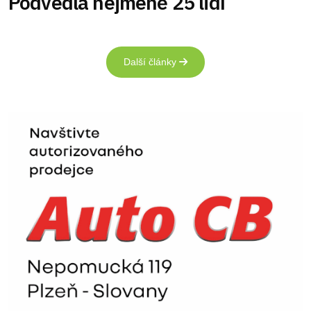
Podvedla nejméně 25 lidí
Další články