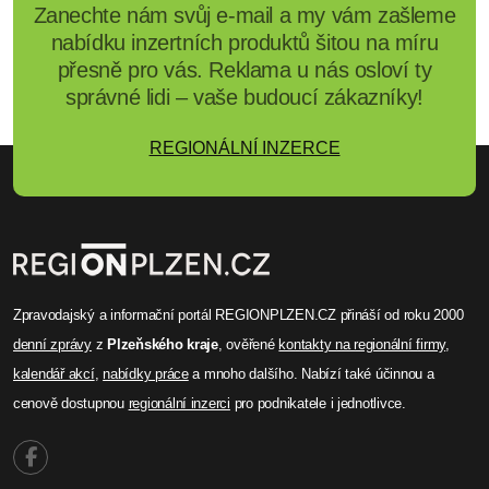
Zanechte nám svůj e-mail a my vám zašleme
nabídku inzertních produktů šitou na míru
přesně pro vás. Reklama u nás osloví ty
správné lidi – vaše budoucí zákazníky!
REGIONÁLNÍ INZERCE
Zpravodajský a informační portál REGIONPLZEN.CZ přináší od roku 2000
denní zprávy
z
Plzeňského kraje
, ověřené
kontakty na regionální firmy
,
kalendář akcí
,
nabídky práce
a mnoho dalšího. Nabízí také účinnou a
cenově dostupnou
regionální inzerci
pro podnikatele i jednotlivce.