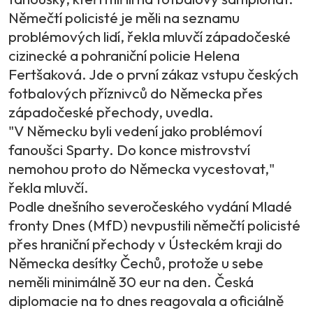
Němečtí policisté je měli na seznamu
problémových lidí, řekla mluvčí západočeské
cizinecké a pohraniční policie Helena
Fertšaková. Jde o první zákaz vstupu českých
fotbalových příznivců do Německa přes
západočeské přechody, uvedla.
"V Německu byli vedení jako problémoví
fanoušci Sparty. Do konce mistrovství
nemohou proto do Německa vycestovat,"
řekla mluvčí.
Podle dnešního severočeského vydání Mladé
fronty Dnes (MfD) nevpustili němečtí policisté
přes hraniční přechody v Ústeckém kraji do
Německa desítky Čechů, protože u sebe
neměli minimálně 30 eur na den. Česká
diplomacie na to dnes reagovala a oficiálně