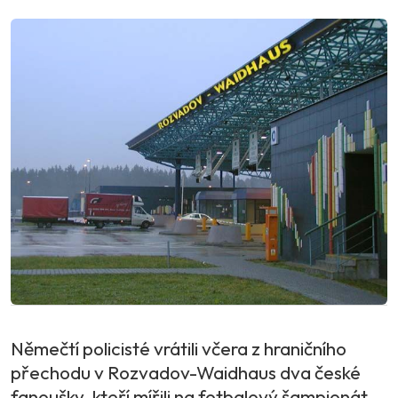
Němečtí policisté vrátili včera z hraničního
přechodu v Rozvadov-Waidhaus dva české
fanoušky, kteří mířili na fotbalový šampionát.