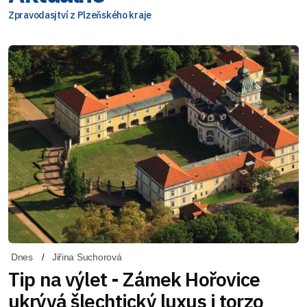
Zpravodasjtví z Plzeňského kraje
Dnes
Jiřina Suchorová
Tip na výlet - Zámek Hořovice
ukrývá šlechtický luxus i torzo