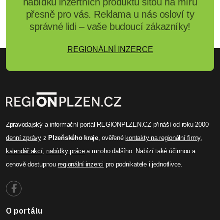
nabídku inzertních produktů šitou na míru
přesně pro vás. Reklama u nás osloví ty
správné lidi – vaše budoucí zákazníky!
REGIONÁLNÍ INZERCE
Zpravodajský a informační portál REGIONPLZEN.CZ přináší od roku 2000
denní zprávy
z
Plzeňského kraje
, ověřené
kontakty na regionální firmy
,
kalendář akcí
,
nabídky práce
a mnoho dalšího. Nabízí také účinnou a
cenově dostupnou
regionální inzerci
pro podnikatele i jednotlivce.
O portálu