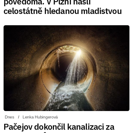
povědomá. V Plzni našli
celostátně hledanou mladistvou
Dnes
Lenka Hubingerová
Pačejov dokončil kanalizaci za