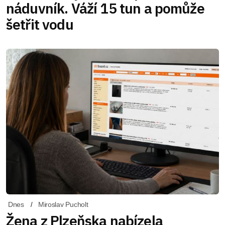
náduvník. Váží 15 tun a pomůže
šetřit vodu
Dnes
Miroslav Pucholt
Žena z Plzeňska nabízela