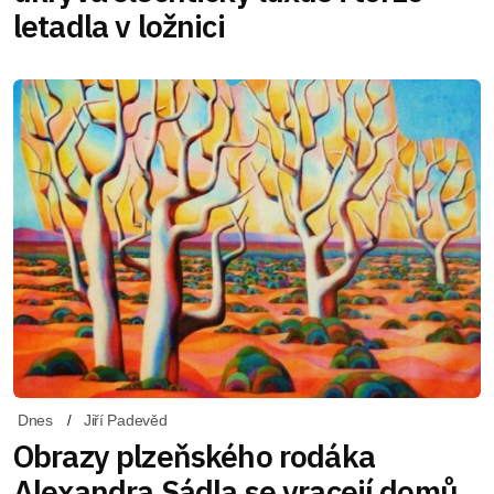
letadla v ložnici
Dnes
Jiří Padevěd
Obrazy plzeňského rodáka
Alexandra Sádla se vracejí domů.