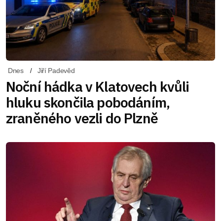
Dnes
Jiří Padevěd
Noční hádka v Klatovech kvůli
hluku skončila pobodáním,
zraněného vezli do Plzně