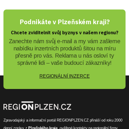
Podnikáte v Plzeňském kraji?
Chcete zviditelnit svůj byznys v našem regionu?
Zanechte nám svůj e-mail a my vám zašleme
nabídku inzertních produktů šitou na míru
přesně pro vás. Reklama u nás osloví ty
správné lidi – vaše budoucí zákazníky!
REGIONÁLNÍ INZERCE
Zpravodajský a informační portál REGIONPLZEN.CZ přináší od roku 2000
denní zprávy
z
Plzeňského kraje
, ověřené
kontakty na regionální firmy
,