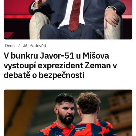
Dnes
Jiří Padevěd
V bunkru Javor-51 u Míšova
vystoupí exprezident Zeman v
debatě o bezpečnosti