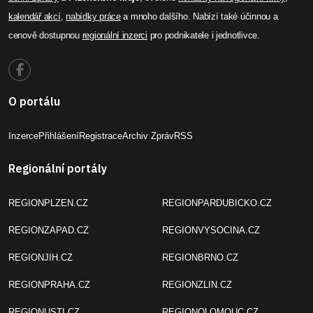
kalendář akcí
,
nabídky práce
a mnoho dalšího. Nabízí také účinnou a
cenově dostupnou
regionální inzerci
pro podnikatele i jednotlivce.
O portálu
Inzerce
Přihlášení
Registrace
Archiv Zpráv
RSS
Regionální portály
REGIONPLZEN.CZ
REGIONPARDUBICKO.CZ
REGIONZAPAD.CZ
REGIONVYSOCINA.CZ
REGIONJIH.CZ
REGIONBRNO.CZ
REGIONPRAHA.CZ
REGIONZLIN.CZ
REGIONUSTI.CZ
REGIONOLOMOUC.CZ