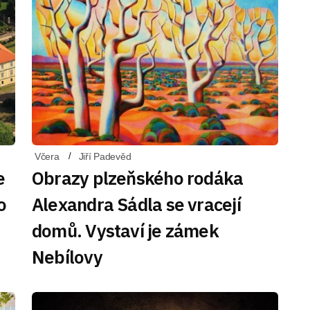
Včera
Jiří Padevěd
e
Obrazy plzeňského rodáka
o
Alexandra Sádla se vracejí
domů. Vystaví je zámek
Nebílovy