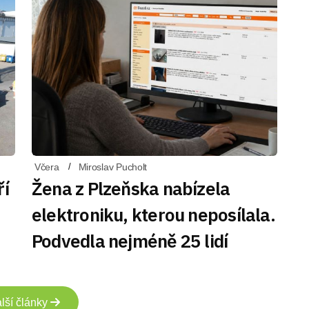
Včera
Miroslav Pucholt
ří
Žena z Plzeňska nabízela
elektroniku, kterou neposílala.
Podvedla nejméně 25 lidí
lší články