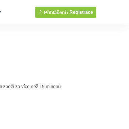
y
Registrace
Přihlášení /