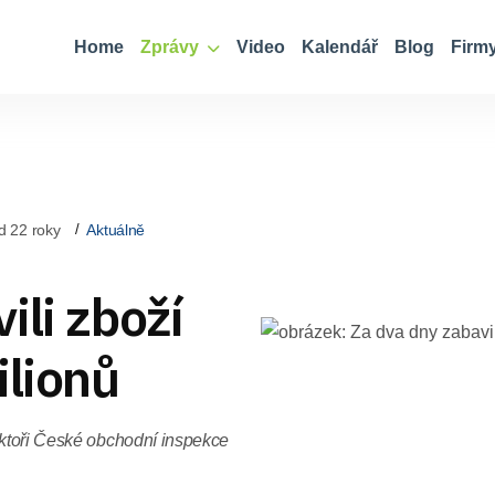
Home
Zprávy
Video
Kalendář
Blog
Firm
d 22 roky
Aktuálně
ili zboží
ilionů
ektoři České obchodní inspekce