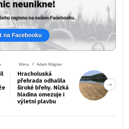
nic neunikne!
vašeho regionu na našem Facebooku.
t na Facebooku
á
Včera
Adam Wágner
il
Hracholuská
přehrada odhalila
že
široké břehy. Nízká
hladina omezuje i
výletní plavbu