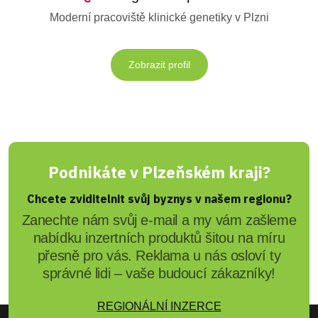
Moderní pracoviště klinické genetiky v Plzni
Zobrazit profil
Podnikáte v Plzeňském kraji?
Chcete zviditelnit svůj byznys v našem regionu?
Zanechte nám svůj e-mail a my vám zašleme
nabídku inzertních produktů šitou na míru
přesně pro vás. Reklama u nás osloví ty
správné lidi – vaše budoucí zákazníky!
REGIONÁLNÍ INZERCE