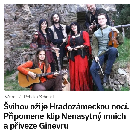
Včera
Rebeka Schmidt
Švihov ožije Hradozámeckou nocí.
Připomene klip Nenasytný mnich
a přiveze Ginevru