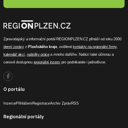
Zpravodajský a informační portál REGIONPLZEN.CZ přináší od roku 2000
denní zprávy
z
Plzeňského kraje
, ověřené
kontakty na regionální firmy
,
kalendář akcí
,
nabídky práce
a mnoho dalšího. Nabízí také účinnou a
cenově dostupnou
regionální inzerci
pro podnikatele i jednotlivce.
O portálu
Inzerce
Přihlášení
Registrace
Archiv Zpráv
RSS
Regionální portály