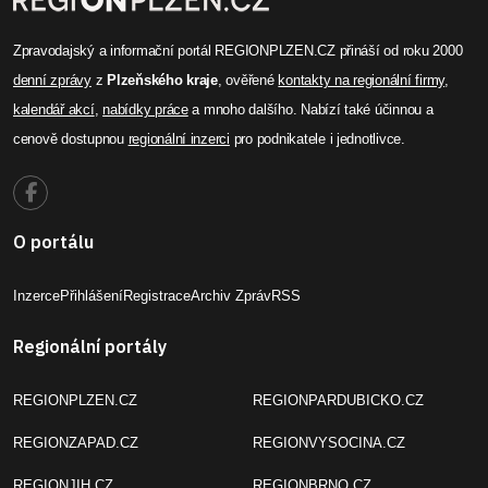
Zpravodajský a informační portál REGIONPLZEN.CZ přináší od roku 2000
denní zprávy
z
Plzeňského kraje
, ověřené
kontakty na regionální firmy
,
kalendář akcí
,
nabídky práce
a mnoho dalšího. Nabízí také účinnou a
cenově dostupnou
regionální inzerci
pro podnikatele i jednotlivce.
O portálu
Inzerce
Přihlášení
Registrace
Archiv Zpráv
RSS
Regionální portály
REGIONPLZEN.CZ
REGIONPARDUBICKO.CZ
REGIONZAPAD.CZ
REGIONVYSOCINA.CZ
REGIONJIH.CZ
REGIONBRNO.CZ