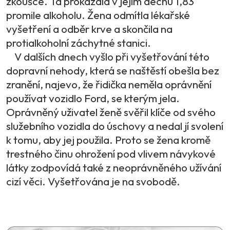
zkoušce. Ta prokázala v jejím dechu 1,83
promile alkoholu. Žena odmítla lékařské
vyšetření a odběr krve a skončila na
protialkoholní záchytné stanici.
V dalších dnech vyšlo při vyšetřování této
dopravní nehody, která se naštěstí obešla bez
zranění, najevo, že řidička neměla oprávnění
používat vozidlo Ford, se kterým jela.
Oprávněný uživatel ženě svěřil klíče od svého
služebního vozidla do úschovy a nedal jí svolení
k tomu, aby jej použila. Proto se žena kromě
trestného činu ohrožení pod vlivem návykové
látky zodpovídá také z neoprávněného užívání
cizí věci. Vyšetřována je na svobodě.