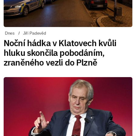
Dnes
Jiří Padevěd
Noční hádka v Klatovech kvůli
hluku skončila pobodáním,
zraněného vezli do Plzně