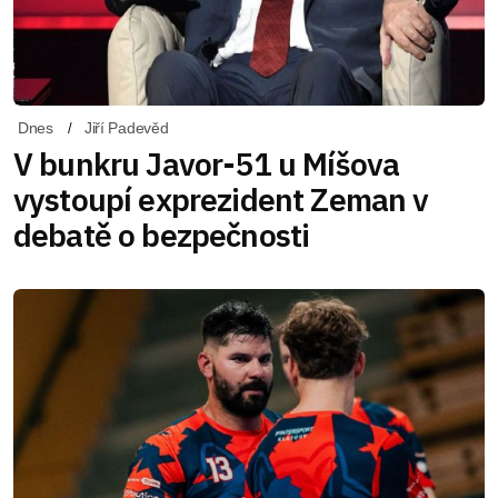
Dnes
Jiří Padevěd
V bunkru Javor-51 u Míšova
vystoupí exprezident Zeman v
debatě o bezpečnosti