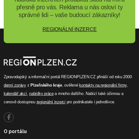
přesně pro vás. Reklama u nás osloví ty
správné lidi – vaše budoucí zákazníky!
REGIONÁLNÍ INZERCE
Zpravodajský a informační portál REGIONPLZEN.CZ přináší od roku 2000
denní zprávy
z
Plzeňského kraje
, ověřené
kontakty na regionální firmy
,
kalendář akcí
,
nabídky práce
a mnoho dalšího. Nabízí také účinnou a
cenově dostupnou
regionální inzerci
pro podnikatele i jednotlivce.
O portálu