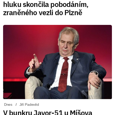
hluku skončila pobodáním,
zraněného vezli do Plzně
Dnes
Jiří Padevěd
V bunkru Javor-51 u Míšova