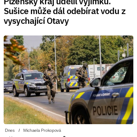
Plzeňský kraj udělil výjimku.
Sušice může dál odebírat vodu z
vysychající Otavy
Dnes
Michaela Prokopová