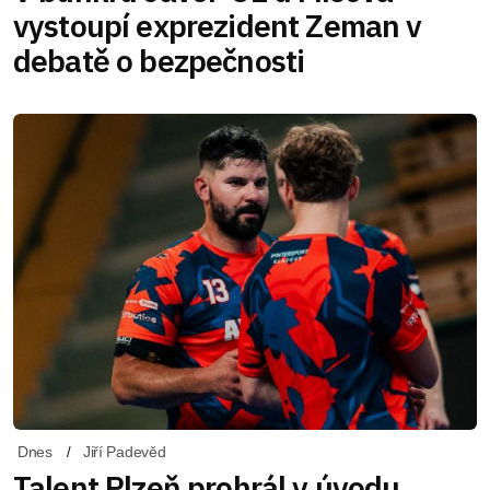
vystoupí exprezident Zeman v
debatě o bezpečnosti
Dnes
Jiří Padevěd
Talent Plzeň prohrál v úvodu