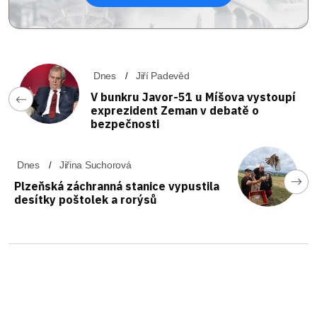
Dnes
Jiří Padevěd
V bunkru Javor-51 u Míšova vystoupí
exprezident Zeman v debatě o
bezpečnosti
Dnes
Jiřina Suchorová
Plzeňská záchranná stanice vypustila
desítky poštolek a rorýsů