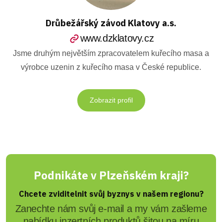
Drůbežářský závod Klatovy a.s.
www.dzklatovy.cz
Jsme druhým největším zpracovatelem kuřecího masa a
výrobce uzenin z kuřecího masa v České republice.
Zobrazit profil
Podnikáte v Plzeňském kraji?
Chcete zviditelnit svůj byznys v našem regionu?
Zanechte nám svůj e-mail a my vám zašleme
nabídku inzertních produktů šitou na míru