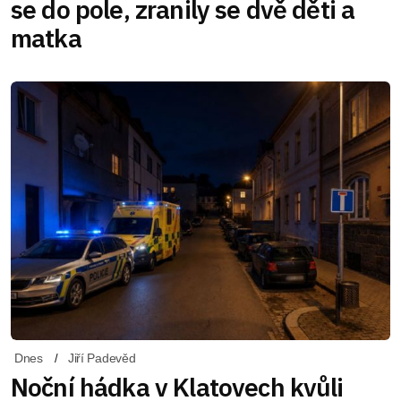
se do pole, zranily se dvě děti a
matka
Dnes
Jiří Padevěd
Noční hádka v Klatovech kvůli