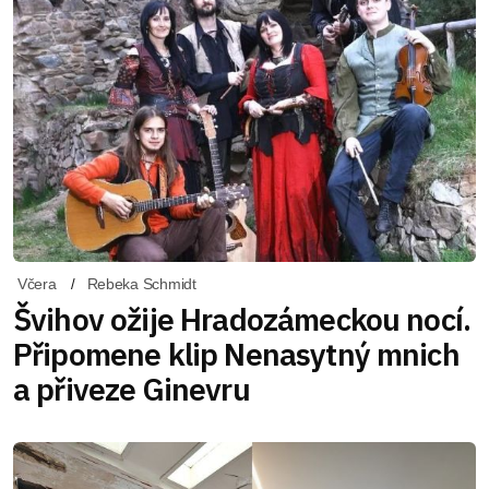
Včera
Rebeka Schmidt
Švihov ožije Hradozámeckou nocí.
Připomene klip Nenasytný mnich
a přiveze Ginevru