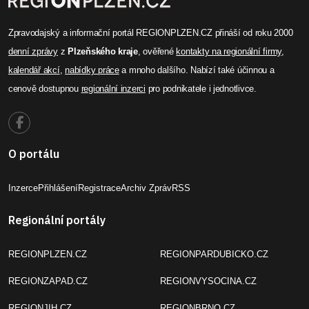
Zpravodajský a informační portál REGIONPLZEN.CZ přináší od roku 2000
denní zprávy
z
Plzeňského kraje
, ověřené
kontakty na regionální firmy
,
kalendář akcí
,
nabídky práce
a mnoho dalšího. Nabízí také účinnou a
cenově dostupnou
regionální inzerci
pro podnikatele i jednotlivce.
O portálu
Inzerce
Přihlášení
Registrace
Archiv Zpráv
RSS
Regionální portály
REGIONPLZEN.CZ
REGIONPARDUBICKO.CZ
REGIONZAPAD.CZ
REGIONVYSOCINA.CZ
REGIONJIH.CZ
REGIONBRNO.CZ