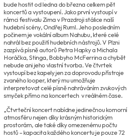
bude hostit od ledna do března celkem pět
koncertů a vystoupení. Jako první vystoupí v
rámci festivalu Zima v Prazdroji stálice naší
hudební scény, Ondřej Ruml. Jeho posledním
počinem je vokální album Nahubu, které celé
nahrál bez použití hudebních nástrojů. V Plzni
zazpívá písně autorů Petra Hapky a Michala
Horáčka, Stinga, Bobbyho McFerrina a chybět
nebude ani jeho vlastní tvorba. Ve čtvrtek
vystoupí bez kapely jen za doprovodu přístroje
zvaného looper, který mu umožňuje
interpretovat celé písně nahráváním zvukových
smyček přímo na koncertech v reálném čase.
„Čtvrteční koncert nabídne jedinečnou komorní
atmosféru nejen díky krásným historickým
prostorám, ale také díky omezenému počtu
hostů – kapacita každého koncertu je pouze 72