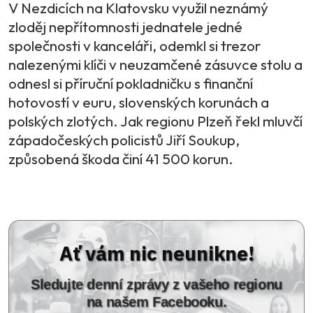
V Nezdicích na Klatovsku využil neznámý
zloděj nepřítomnosti jednatele jedné
společnosti v kanceláři, odemkl si trezor
nalezenými klíči v neuzamčené zásuvce stolu a
odnesl si příruční pokladničku s finanční
hotovostí v euru, slovenských korunách a
polských zlotých. Jak regionu Plzeň řekl mluvčí
západočeských policistů Jiří Soukup,
způsobená škoda činí 41 500 korun.
Ať vám nic neunikne!
Sledujte denní zprávy z vašeho regionu
na našem Facebooku.