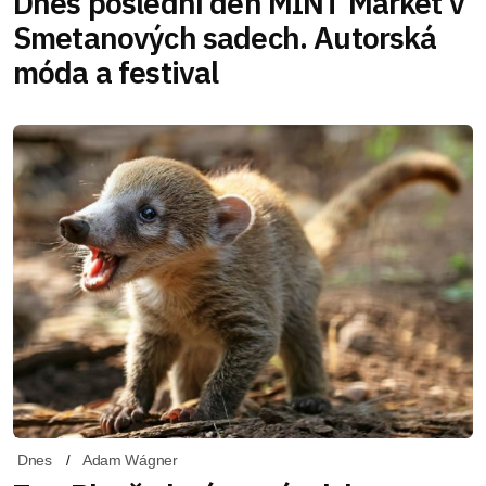
Dnes poslední den MINT Market v
Smetanových sadech. Autorská
móda a festival
Dnes
Adam Wágner