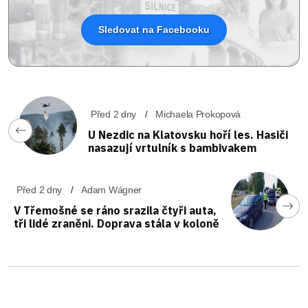
Sledovat na Facebooku
Před 2 dny
Michaela Prokopová
U Nezdic na Klatovsku hoří les. Hasiči
nasazují vrtulník s bambivakem
Před 2 dny
Adam Wágner
V Třemošné se ráno srazila čtyři auta,
tři lidé zraněni. Doprava stála v koloně