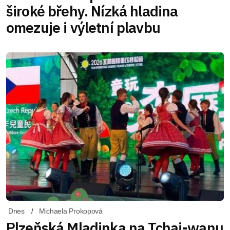
široké břehy. Nízká hladina
omezuje i výletní plavbu
Dnes
Michaela Prokopová
Plzeňská Mladinka na Tchaj-wanu