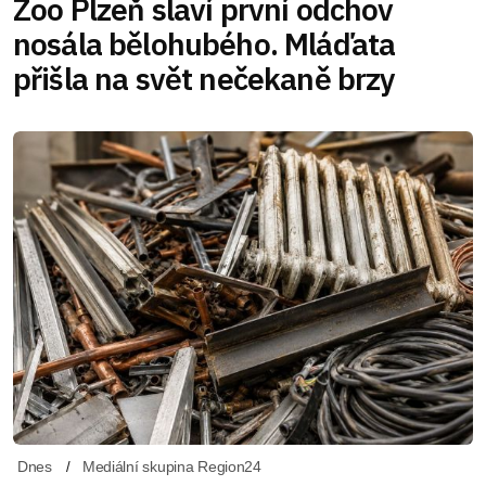
Zoo Plzeň slaví první odchov
nosála bělohubého. Mláďata
přišla na svět nečekaně brzy
Dnes
Mediální skupina Region24