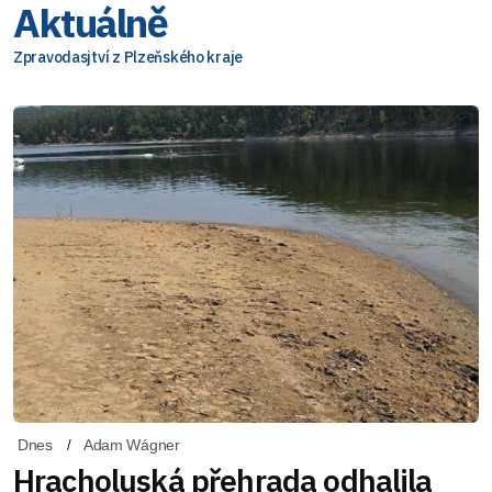
Aktuálně
Zpravodasjtví z Plzeňského kraje
Dnes
Adam Wágner
Hracholuská přehrada odhalila