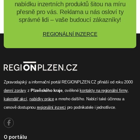
nabídku inzertních produktů šitou na míru
přesně pro vás. Reklama u nás osloví ty
správné lidi – vaše budoucí zákazníky!
REGIONÁLNÍ INZERCE
Zpravodajský a informační portál REGIONPLZEN.CZ přináší od roku 2000
denní zprávy
z
Plzeňského kraje
, ověřené
kontakty na regionální firmy
,
kalendář akcí
,
nabídky práce
a mnoho dalšího. Nabízí také účinnou a
cenově dostupnou
regionální inzerci
pro podnikatele i jednotlivce.
O portálu