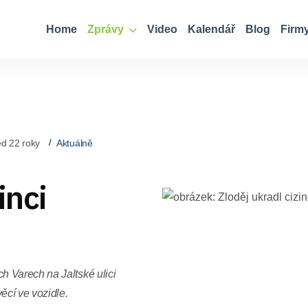
Home
Zprávy
Video
Kalendář
Blog
Firm
d 22 roky
Aktuálně
inci
 Varech na Jaltské ulici
ěcí ve vozidle.