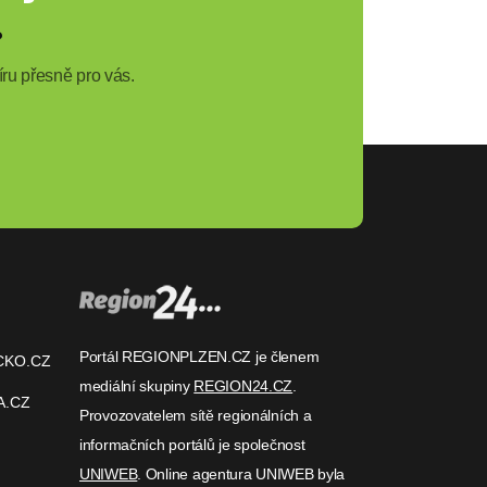
?
ru přesně pro vás.
Portál REGIONPLZEN.CZ je členem
CKO.CZ
mediální skupiny
REGION24.CZ
.
A.CZ
Provozovatelem sítě regionálních a
informačních portálů je společnost
UNIWEB
. Online agentura UNIWEB byla