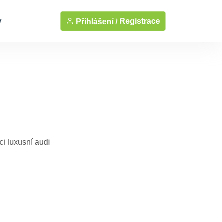
y
Registrace
Přihlášení /