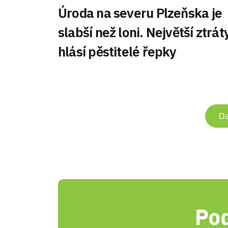
Úroda na severu Plzeňska je
slabší než loni. Největší ztrát
hlásí pěstitelé řepky
Da
Pod