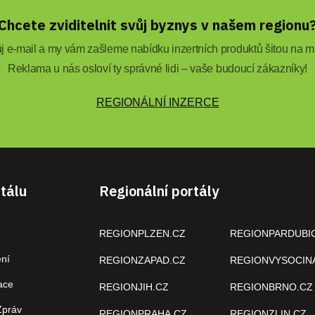
Chcete zviditelnit svůj byznys v našem regionu
 e-mail a my vám zašleme nabídku inzertních produktů šitou na mí
Reklama u nás osloví ty správné lidi – vaše budoucí zákazníky!
REGIONÁLNÍ INZERCE
tálu
Regionální portály
REGIONPLZEN.CZ
REGIONPARDUBI
ení
REGIONZAPAD.CZ
REGIONVYSOCIN
ace
REGIONJIH.CZ
REGIONBRNO.CZ
Zpráv
REGIONPRAHA.CZ
REGIONZLIN.CZ