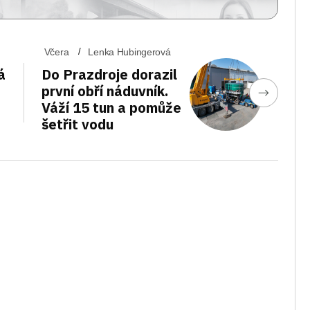
Včera
Lenka Hubingerová
á
Do Prazdroje dorazil
první obří náduvník.
Váží 15 tun a pomůže
šetřit vodu