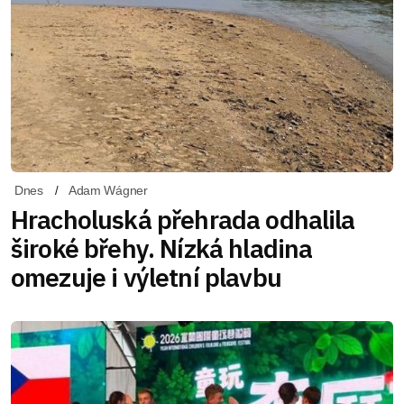
Dnes
Adam Wágner
Hracholuská přehrada odhalila
široké břehy. Nízká hladina
omezuje i výletní plavbu