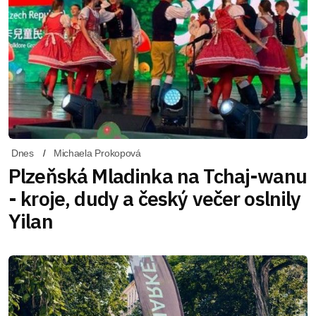
Dnes
Michaela Prokopová
Plzeňská Mladinka na Tchaj-wanu
- kroje, dudy a český večer oslnily
Yilan