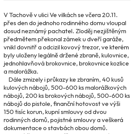
V Tachově v ulici Ve vilkách se včera 20.11.
přes den do jednoho rodinného domu vloupal
dosud neznámý pachatel. Zloděj nezjištěným
předmětem překonal zámek u dveří garáže,
vnikl dovnitř a odcizil kovový trezor, ve kterém
byly uloženy legálně držené zbraně, kulovnice,
jednohlavňová brokovnice, brokovnice kozlice
a malorážka.
Dále zmizely i průkazy ke zbraním, 40 kusů
kulových nábojů, 500-600 ks malorážkových
nábojů, 200 ks brokových nábojů, 500-600 ks
nábojů do pistole, finanční hotovost ve výši
150 tisíc korun, kupní smlouvy od dvou
rodinných domů, pojistné smlouvy a veškerá
dokumentace o stavbách obou domů.