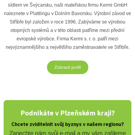
sídlem ve Švýcarsku, naši mateřskou firmu Kermi GmbH
naleznete v Plattlingu v Dolním Bavorsku. Výrobní závod ve
Stříbře byl založen v roce 1996. Zabýváme se výrobou
otopných systémů a v této oblasti patříme mezi přední
evropské výrobce. Firma Kermi s. r. o. patří mezi
nejvýznamnějšího a největšího zaměstnavatele ve Stříbře.
Zobrazit profil
Podnikáte v Plzeňském kraji?
Chcete zviditelnit svůj byznys v našem regionu?
Zanechte nám svůj e-mail a my vám zašleme