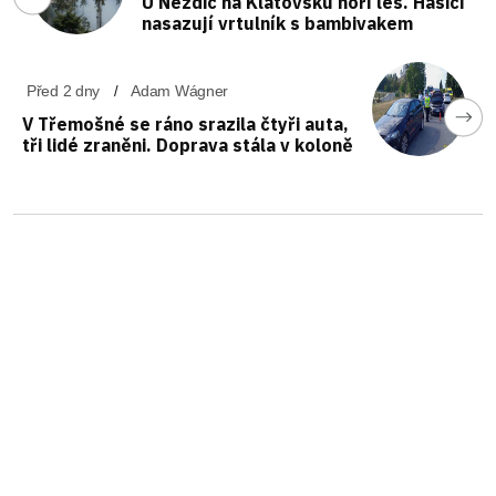
U Nezdic na Klatovsku hoří les. Hasiči
nasazují vrtulník s bambivakem
Před 2 dny
Adam Wágner
V Třemošné se ráno srazila čtyři auta,
tři lidé zraněni. Doprava stála v koloně