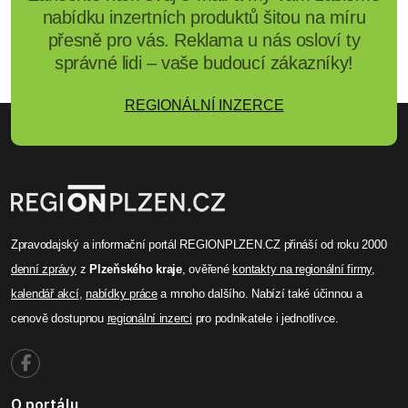
nabídku inzertních produktů šitou na míru
přesně pro vás. Reklama u nás osloví ty
správné lidi – vaše budoucí zákazníky!
REGIONÁLNÍ INZERCE
Zpravodajský a informační portál REGIONPLZEN.CZ přináší od roku 2000
denní zprávy
z
Plzeňského kraje
, ověřené
kontakty na regionální firmy
,
kalendář akcí
,
nabídky práce
a mnoho dalšího. Nabízí také účinnou a
cenově dostupnou
regionální inzerci
pro podnikatele i jednotlivce.
O portálu