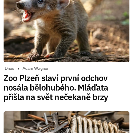
Dnes
Adam Wágner
Zoo Plzeň slaví první odchov
nosála bělohubého. Mláďata
přišla na svět nečekaně brzy