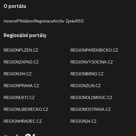
O portálu
Inzerce
Přihlášení
Registrace
Archiv Zpráv
RSS
Regionální portály
REGIONPLZEN.CZ
REGIONPARDUBICKO.CZ
REGIONZAPAD.CZ
REGIONVYSOCINA.CZ
REGIONJIH.CZ
REGIONBRNO.CZ
REGIONPRAHA.CZ
REGIONZLIN.CZ
REGIONUSTI.CZ
REGIONOLOMOUC.CZ
REGIONLIBERECKO.CZ
REGIONOSTRAVA.CZ
REGIONHRADEC.CZ
REGION24.CZ