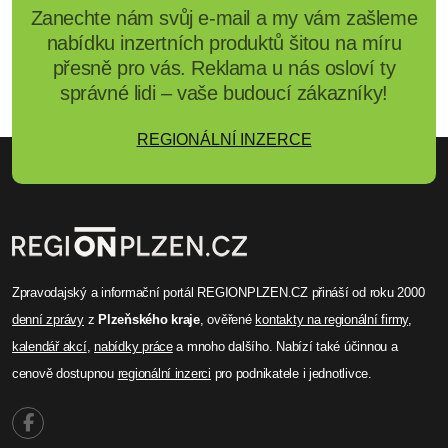
Zanechte nám svůj e-mail a my vám zašleme
nabídku inzertních produktů šitou na míru
přesně pro vás. Reklama u nás osloví ty
správné lidi – vaše budoucí zákazníky!
REGIONÁLNÍ INZERCE
Zpravodajský a informační portál REGIONPLZEN.CZ přináší od roku 2000
denní zprávy
z
Plzeňského kraje
, ověřené
kontakty na regionální firmy
,
kalendář akcí
,
nabídky práce
a mnoho dalšího. Nabízí také účinnou a
cenově dostupnou
regionální inzerci
pro podnikatele i jednotlivce.