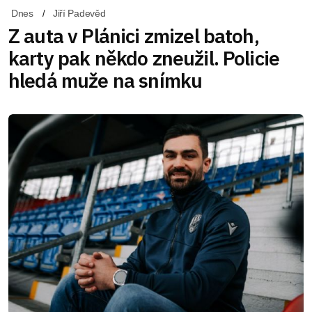
Dnes
Jiří Padevěd
Z auta v Plánici zmizel batoh,
karty pak někdo zneužil. Policie
hledá muže na snímku