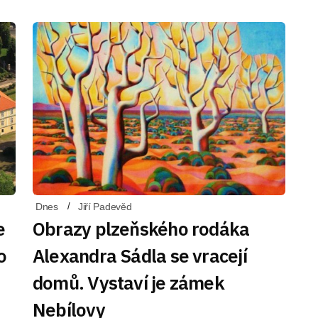
Dnes
Jiří Padevěd
e
Obrazy plzeňského rodáka
o
Alexandra Sádla se vracejí
domů. Vystaví je zámek
Nebílovy