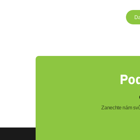
Da
Pod
Zanechte nám svůj