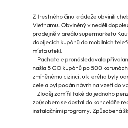
Z trestného činu krádeže obvinili ch
Vietnamu. Obviněný v neděli dopoledn
prodejně v areálu supermarketu Kauf
dobíjecích kupónů do mobilních telef
místa utekl.
Pachatele pronásledovala přivolaná p
našla 5 GO kupónů po 500 korunách. D
zmíněnému cizinci, u kterého byly odci
cele a byl podán návrh na vzetí do v
Zloděj zamířil také do jednoho pen
způsobem se dostal do kanceláře rec
instalačními programy. Způsobená š