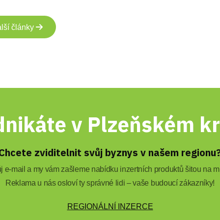
lší články
nikáte v Plzeňském kr
Chcete zviditelnit svůj byznys v našem regionu
 e-mail a my vám zašleme nabídku inzertních produktů šitou na mí
Reklama u nás osloví ty správné lidi – vaše budoucí zákazníky!
REGIONÁLNÍ INZERCE