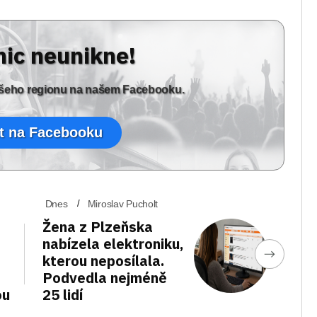
nic neunikne!
vašeho regionu na našem Facebooku.
t na Facebooku
Dnes
Miroslav Pucholt
Žena z Plzeňska
nabízela elektroniku,
kterou neposílala.
Podvedla nejméně
ou
25 lidí