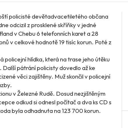
ebští policisté devětadvacetiletého občana
e odcizil z prosklené skříňky v jedné
land v Chebu 6 telefonních karet a 28
onů v celkové hodnotě 19 tisíc korun. Poté z
olicejní hlídka, která na trase jeho útěku
alší pátrání policisty dovedlo až ke
zené věci zajištěny. Muž skončil v policejní
azby.
zionu v Železné Rudě. Dosud nezjištěným
epce odkud si odnesl počítač a dva ks CD s
koda byla odhadnuta na 123 700 korun.