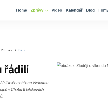
Home
Zprávy
Video
Kalendář
Blog
Firm
 24 roky
Krimi
 řádili
é 29-ti letého občana Vietnamu.
dejně v Chebu 6 telefonních
nů.