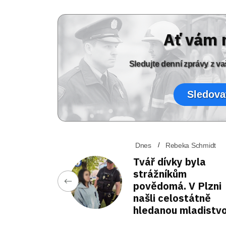
Ať vám 
Sledujte denní zprávy z 
Sledova
Dnes
Rebeka Schmidt
Tvář dívky byla
strážníkům
povědomá. V Plzni
našli celostátně
hledanou mladistv