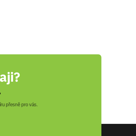
aji?
?
ru přesně pro vás.