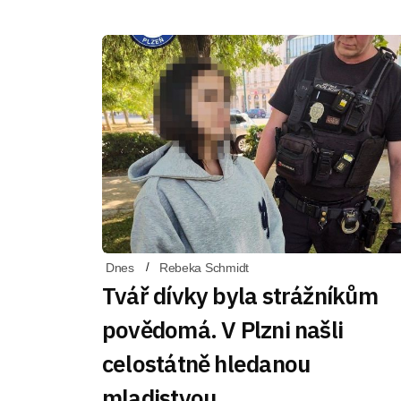
Dnes
Rebeka Schmidt
Tvář dívky byla strážníkům
povědomá. V Plzni našli
celostátně hledanou
mladistvou