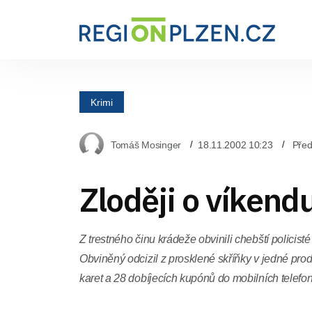
Krimi
Tomáš Mosinger
18.11.2002 10:23
Před
Zloději o víkendu
Z trestného činu krádeže obvinili chebští policist
Obviněný odcizil z prosklené skříňky v jedné pro
karet a 28 dobíjecích kupónů do mobilních telefo