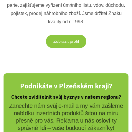
parte, zajišťujeme vyřízení úmrtního listu, vdov. důchodu,
pojistek, prodej náhrobního zboží. Jsme držitel Znaku
kvality od r. 1998.
Zobrazit profil
Podnikáte v Plzeňském kraji?
Chcete zviditelnit svůj byznys v našem regionu?
Zanechte nám svůj e-mail a my vám zašleme
nabídku inzertních produktů šitou na míru
přesně pro vás. Reklama u nás osloví ty
správné lidi – vaše budoucí zákazníky!