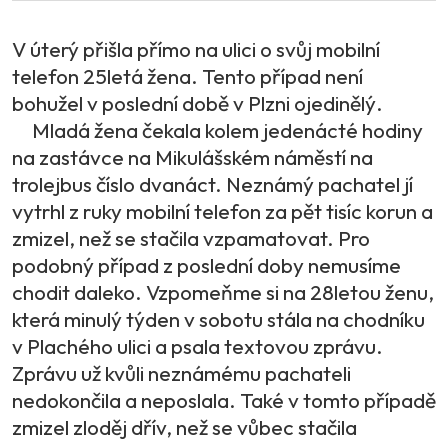
V úterý přišla přímo na ulici o svůj mobilní
telefon 25letá žena. Tento případ není
bohužel v poslední době v Plzni ojedinělý.
Mladá žena čekala kolem jedenácté hodiny
na zastávce na Mikulášském náměstí na
trolejbus číslo dvanáct. Neznámý pachatel jí
vytrhl z ruky mobilní telefon za pět tisíc korun a
zmizel, než se stačila vzpamatovat. Pro
podobný případ z poslední doby nemusíme
chodit daleko. Vzpomeňme si na 28letou ženu,
která minulý týden v sobotu stála na chodníku
v Plachého ulici a psala textovou zprávu.
Zprávu už kvůli neznámému pachateli
nedokončila a neposlala. Také v tomto případě
zmizel zloděj dřív, než se vůbec stačila