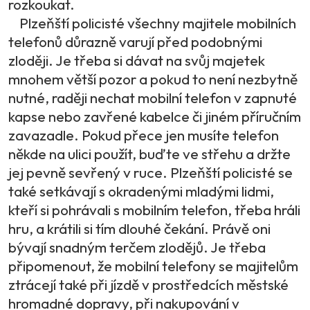
rozkoukat.
Plzeňští policisté všechny majitele mobilních
telefonů důrazně varují před podobnými
zloději. Je třeba si dávat na svůj majetek
mnohem větší pozor a pokud to není nezbytně
nutné, raději nechat mobilní telefon v zapnuté
kapse nebo zavřené kabelce či jiném příručním
zavazadle. Pokud přece jen musíte telefon
někde na ulici použít, buďte ve střehu a držte
jej pevně sevřený v ruce. Plzeňští policisté se
také setkávají s okradenými mladými lidmi,
kteří si pohrávali s mobilním telefon, třeba hráli
hru, a krátili si tím dlouhé čekání. Právě oni
bývají snadným terčem zlodějů. Je třeba
připomenout, že mobilní telefony se majitelům
ztrácejí také při jízdě v prostředcích městské
hromadné dopravy, při nakupování v