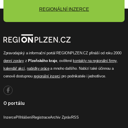
REGIONÁLNÍ INZERCE
Zpravodajský a informační portál REGIONPLZEN.CZ přináší od roku 2000
denní zprávy
z
Plzeňského kraje
, ověřené
kontakty na regionální firmy
,
kalendář akcí
,
nabídky práce
a mnoho dalšího. Nabízí také účinnou a
cenově dostupnou
regionální inzerci
pro podnikatele i jednotlivce.
O portálu
Inzerce
Přihlášení
Registrace
Archiv Zpráv
RSS