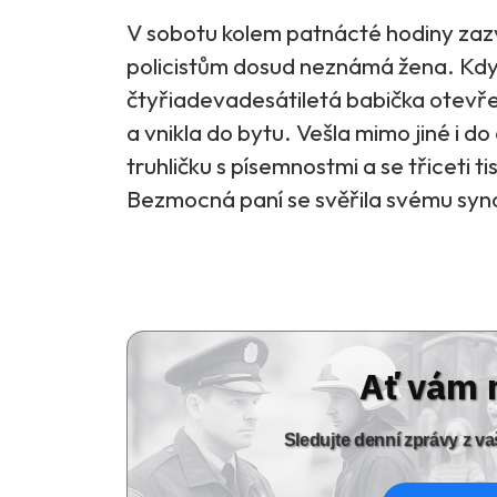
V sobotu kolem patnácté hodiny zazvo
policistům dosud neznámá žena. Kd
čtyřiadevadesátiletá babička otevřela
a vnikla do bytu. Vešla mimo jiné i 
truhličku s písemnostmi a se třiceti t
Bezmocná paní se svěřila svému synov
Ať vám 
Sledujte denní zprávy z 