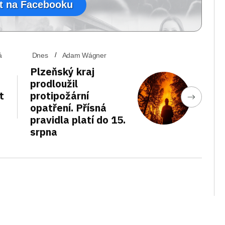
t na Facebooku
á
Dnes
Adam Wágner
Plzeňský kraj
prodloužil
t
protipožární
opatření. Přísná
pravidla platí do 15.
srpna