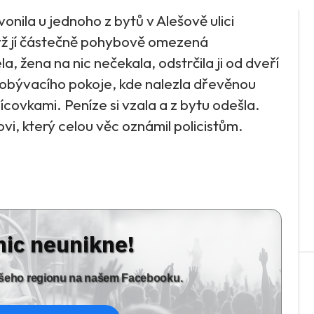
nila u jednoho z bytů v Alešově ulici
yž jí částečně pohybově omezená
, žena na nic nečekala, odstrčila ji od dveří
do obývacího pokoje, kde nalezla dřevěnou
isícovkami. Peníze si vzala a z bytu odešla.
i, který celou věc oznámil policistům.
nic neunikne!
vašeho regionu na našem Facebooku.