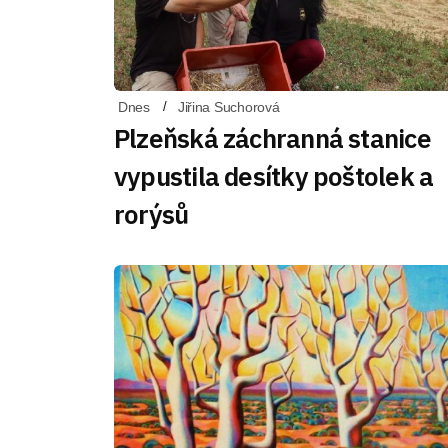
Dnes
Jiřina Suchorová
Plzeňská záchranná stanice
vypustila desítky poštolek a
rorýsů