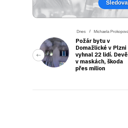
Sledova
Dnes
Michaela Prokopov
Požár bytu v
Domažlické v Plzni
vyhnal 22 lidí. Devě
v maskách, škoda
přes milion