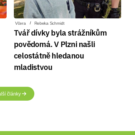
Včera
Rebeka Schmidt
Tvář dívky byla strážníkům
povědomá. V Plzni našli
celostátně hledanou
mladistvou
lší články