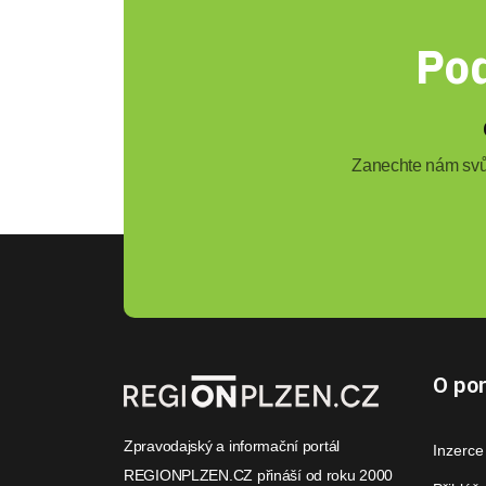
Pod
Zanechte nám svůj
O por
Zpravodajský a informační portál
Inzerce
REGIONPLZEN.CZ přináší od roku 2000