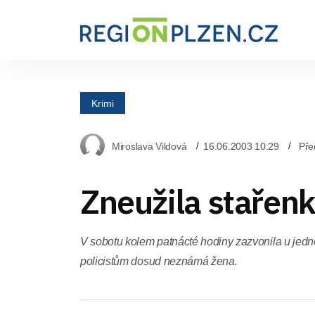
Krimi
Miroslava Vildová
16.06.2003 10:29
Pře
Zneužila stařen
V sobotu kolem patnácté hodiny zazvonila u jedno
policistům dosud neznámá žena.