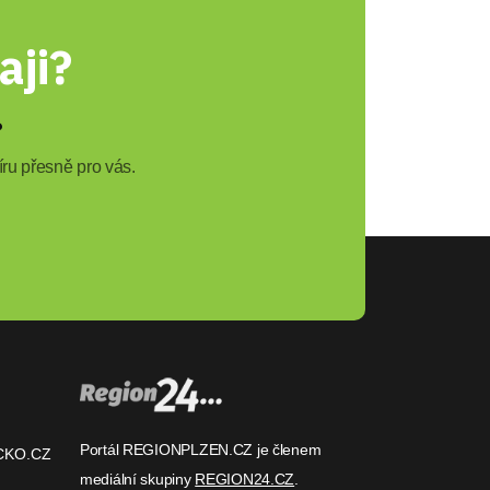
aji?
?
ru přesně pro vás.
Portál REGIONPLZEN.CZ je členem
CKO.CZ
mediální skupiny
REGION24.CZ
.