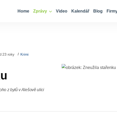
Home
Zprávy
Video
Kalendář
Blog
Firm
d 23 roky
Krimi
ku
ho z bytů v Alešově ulici