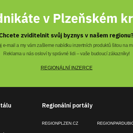
nikáte v Plzeňském kr
Chcete zviditelnit svůj byznys v našem regionu
 e-mail a my vám zašleme nabídku inzertních produktů šitou na mí
Reklama u nás osloví ty správné lidi – vaše budoucí zákazníky!
REGIONÁLNÍ INZERCE
tálu
Regionální portály
REGIONPLZEN.CZ
REGIONPARDUBI