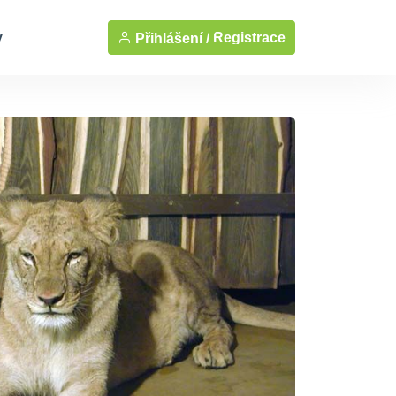
y
Registrace
Přihlášení /