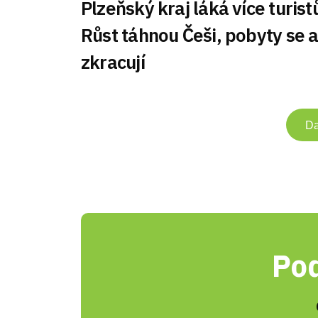
Plzeňský kraj láká více turist
Růst táhnou Češi, pobyty se a
zkracují
Da
Pod