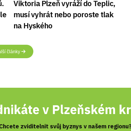
ů.
Viktoria Plzeň vyráží do Teplic,
le
musí vyhrát nebo poroste tlak
na Hyského
lší články
nikáte v Plzeňském kr
Chcete zviditelnit svůj byznys v našem regionu