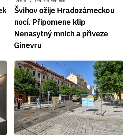
Včera
Rebeka Schmidt
ek
Švihov ožije Hradozámeckou
nocí. Připomene klip
Nenasytný mnich a přiveze
Ginevru