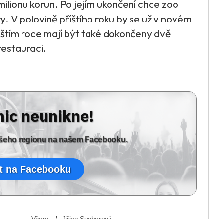
milionu korun. Po jejím ukončení chce zoo
y. V polovině příštího roku by se už v novém
štím roce mají být také dokončeny dvě
restauraci.
nic neunikne!
vašeho regionu na našem Facebooku.
t na Facebooku
Včera
Jiřina Suchorová