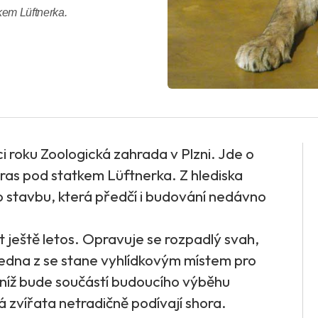
tkem Lüftnerka.
i roku Zoologická zahrada v Plzni. Jde o
eras pod statkem Lüftnerka. Z hlediska
o stavbu, která předčí i budování nedávno
ještě letos. Opravuje se rozpadlý svah,
 Jedna z se stane vyhlídkovým místem pro
o níž bude součástí budoucího výběhu
ká zvířata netradičně podívají shora.