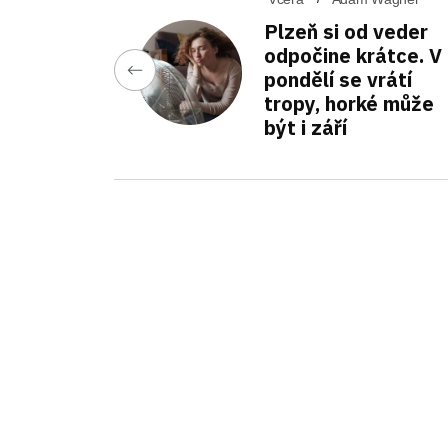
Plzeň si od veder
odpočine krátce. V
pondělí se vrátí
tropy, horké může
být i září