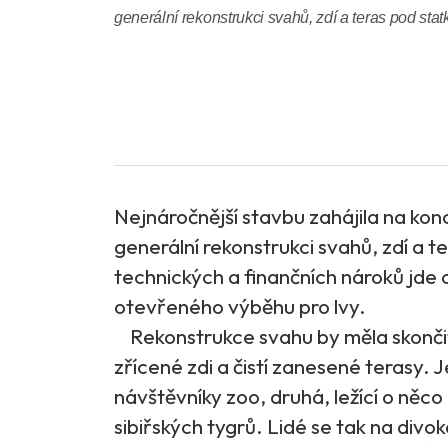
generální rekonstrukci svahů, zdí a teras pod sta
Nejnáročnější stavbu zahájila na konc
generální rekonstrukci svahů, zdí a t
technických a finančních nároků jde 
otevřeného výběhu pro lvy.
Rekonstrukce svahu by měla skončit 
zřícené zdi a čistí zanesené terasy.
návštěvníky zoo, druhá, ležící o něc
sibiřských tygrů. Lidé se tak na divo