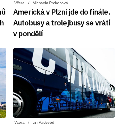
Včera
Michaela Prokopová
nů
Americká v Plzni jde do finále.
ch
Autobusy a trolejbusy se vrátí
v pondělí
Včera
Jiří Padevěd