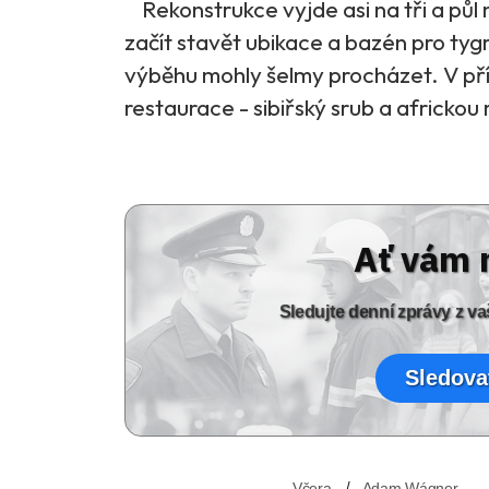
Rekonstrukce vyjde asi na tři a půl 
začít stavět ubikace a bazén pro tygr
výběhu mohly šelmy procházet. V pří
restaurace - sibiřský srub a africkou 
Ať vám 
Sledujte denní zprávy z 
Sledova
Včera
Adam Wágner