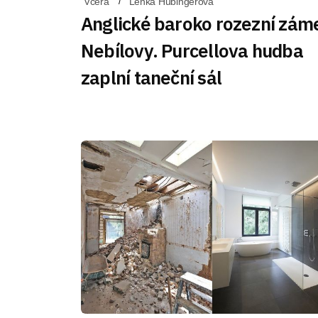
Včera
Lenka Hubingerová
Anglické baroko rozezní zám
Nebílovy. Purcellova hudba
zaplní taneční sál