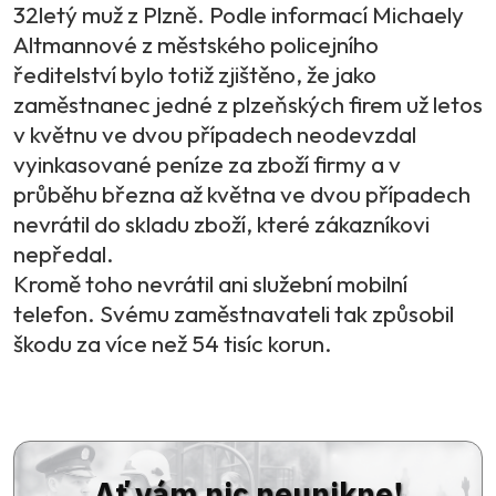
32letý muž z Plzně. Podle informací Michaely
Altmannové z městského policejního
ředitelství bylo totiž zjištěno, že jako
zaměstnanec jedné z plzeňských firem už letos
v květnu ve dvou případech neodevzdal
vyinkasované peníze za zboží firmy a v
průběhu března až května ve dvou případech
nevrátil do skladu zboží, které zákazníkovi
nepředal.
Kromě toho nevrátil ani služební mobilní
telefon. Svému zaměstnavateli tak způsobil
škodu za více než 54 tisíc korun.
Ať vám nic neunikne!