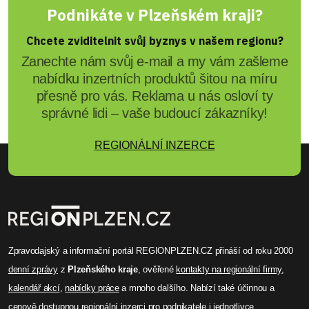
Podnikáte v Plzeňském kraji?
Chcete zviditelnit svůj byznys v našem regionu?
Zanechte nám svůj e-mail a my vám zašleme
nabídku inzertních produktů šitou na míru
přesně pro vás. Reklama u nás osloví ty
správné lidi – vaše budoucí zákazníky!
REGIONÁLNÍ INZERCE
Zpravodajský a informační portál REGIONPLZEN.CZ přináší od roku 2000
denní zprávy
z
Plzeňského kraje
, ověřené
kontakty na regionální firmy
,
kalendář akcí
,
nabídky práce
a mnoho dalšího. Nabízí také účinnou a
cenově dostupnou
regionální inzerci
pro podnikatele i jednotlivce.