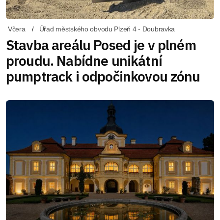
Včera
Úřad městského obvodu Plzeň 4 - Doubravka
Stavba areálu Posed je v plném
proudu. Nabídne unikátní
pumptrack i odpočinkovou zónu