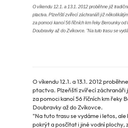
O víkendu 12.1. a 13.1. 2012 proběhne již tradičn
ptactva. Plzeňští zvířecí záchranáři již několikátý
za pomoci kanoí 56 říčních km řeky Berounky od ko
Doubravky až do Zvíkovce. "Na tuto trasu se vydám
O víkendu 12.1. a 13.1. 2012 proběhne 
ptactva. Plzeňští zvířecí záchranáři 
za pomoci kanoí 56 říčních km řeky Be
Doubravky až do Zvíkovce.
"Na tuto trasu se vydáme i letos, al
pokrýt a posčítat i jiné vodní plochy