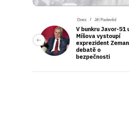
Dnes
Jiří Padevěd
V bunkru Javor-51 
Míšova vystoupí
exprezident Zeman
debatě o
bezpečnosti