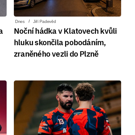
Dnes
Jiří Padevěd
a
Noční hádka v Klatovech kvůli
hluku skončila pobodáním,
zraněného vezli do Plzně