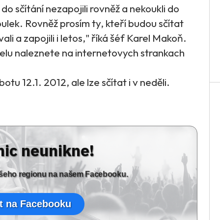
do sčítání nezapojili rovněž a nekoukli do
lek. Rovněž prosím ty, kteří budou sčítat
li a zapojili i letos," říká šéf Karel Makoň.
atelu naleznete na internetovych strankach
tu 12.1. 2012, ale lze sčítat i v neděli.
nic neunikne!
vašeho regionu na našem Facebooku.
t na Facebooku