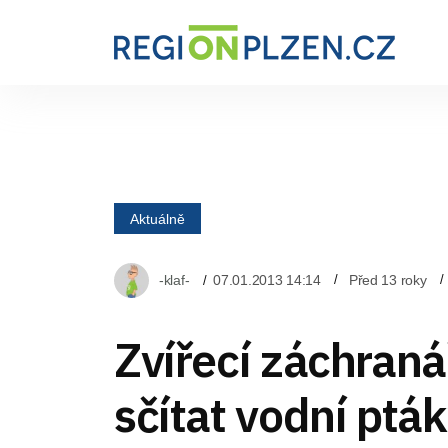
Aktuálně
-klaf-
07.01.2013 14:14
Před 13 roky
Zvířecí záchraná
sčítat vodní ptá