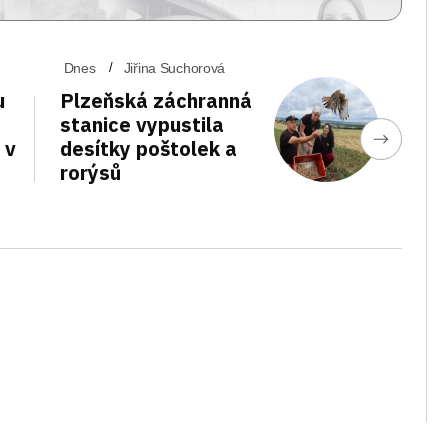
Dnes
Jiřina Suchorová
u
Plzeňská záchranná
stanice vypustila
 v
desítky poštolek a
rorýsů