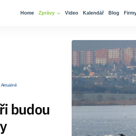
Home
Zprávy
Video
Kalendář
Blog
Firm
Aktuálně
ři budou
ky