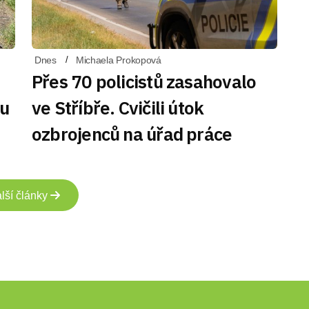
Dnes
Michaela Prokopová
Přes 70 policistů zasahovalo
du
ve Stříbře. Cvičili útok
ozbrojenců na úřad práce
lší články