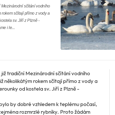
í Mezinárodní sčítání vodního
m rokem sčítají přímo z vody a
stela sv. Jiří z Plzně -
e i le...
již tradiční Mezinárodní sčítání vodního
již několikátým rokem sčítají přímo z vody a
rounky od kostela sv. Jiří z Plzně -
e bylo by dobré vzhledem k teplému počasí,
, zejména rozmrzlé rybníky. Proto žádám