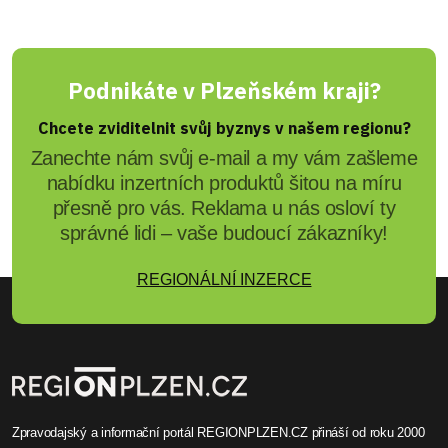
Podnikáte v Plzeňském kraji?
Chcete zviditelnit svůj byznys v našem regionu?
Zanechte nám svůj e-mail a my vám zašleme
nabídku inzertních produktů šitou na míru
přesně pro vás. Reklama u nás osloví ty
správné lidi – vaše budoucí zákazníky!
REGIONÁLNÍ INZERCE
Zpravodajský a informační portál REGIONPLZEN.CZ přináší od roku 2000