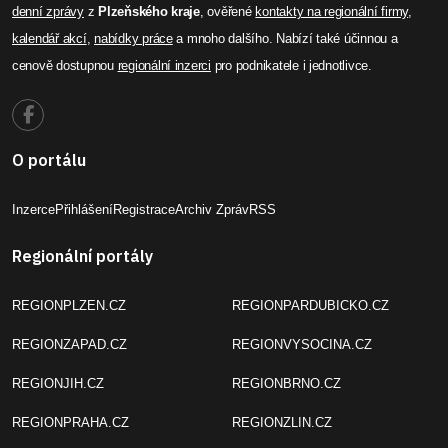
denní zprávy
z
Plzeňského kraje
, ověřené
kontakty na regionální firmy
,
kalendář akcí
,
nabídky práce
a mnoho dalšího. Nabízí také účinnou a
cenově dostupnou
regionální inzerci
pro podnikatele i jednotlivce.
O portálu
Inzerce
Přihlášení
Registrace
Archiv Zpráv
RSS
Regionální portály
REGIONPLZEN.CZ
REGIONPARDUBICKO.CZ
REGIONZAPAD.CZ
REGIONVYSOCINA.CZ
REGIONJIH.CZ
REGIONBRNO.CZ
REGIONPRAHA.CZ
REGIONZLIN.CZ