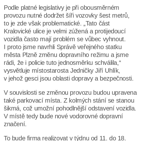
Podle platné legislativy je při obousměrném
provozu nutné dodržet šíři vozovky šest metrů,
to je zde však problematické. „Tato část
Kralovické ulice je velmi zúžená a protijedoucí
vozidla často mají problém se vůbec vyhnout.
I proto jsme navrhli Správě veřejného statku
města Plzně změnu dopravního režimu a jsme
rádi, že i policie tuto jednosměrku schválila,“
vysvětluje místostarosta Jedničky Jiří Uhlík,
v jehož gesci jsou oblasti dopravy a bezpečnosti.
V souvislosti se změnou provozu budou upravena
také parkovací místa. Z kolmých stání se stanou
šikmá, což umožní pohodlnější odstavení vozidla.
V místě tedy bude nové vodorovné dopravní
značení.
To bude firma realizovat v týdnu od 11. do 18.