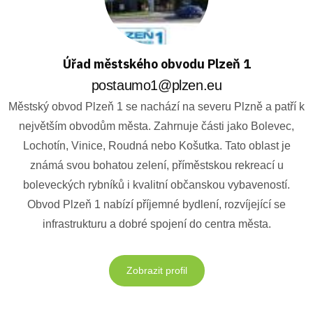
Úřad městského obvodu Plzeň 1
postaumo1@plzen.eu
Městský obvod Plzeň 1 se nachází na severu Plzně a patří k
největším obvodům města. Zahrnuje části jako Bolevec,
Lochotín, Vinice, Roudná nebo Košutka. Tato oblast je
známá svou bohatou zelení, příměstskou rekreací u
boleveckých rybníků i kvalitní občanskou vybaveností.
Obvod Plzeň 1 nabízí příjemné bydlení, rozvíjející se
infrastrukturu a dobré spojení do centra města.
Zobrazit profil