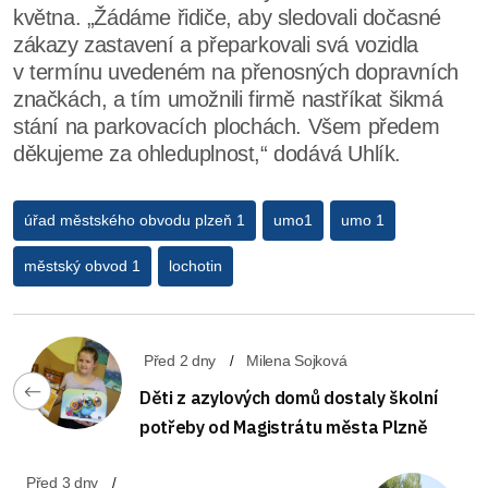
května. „Žádáme řidiče, aby sledovali dočasné
zákazy zastavení a přeparkovali svá vozidla
v termínu uvedeném na přenosných dopravních
značkách, a tím umožnili firmě nastříkat šikmá
stání na parkovacích plochách. Všem předem
děkujeme za ohleduplnost,“ dodává Uhlík.
úřad městského obvodu plzeň 1
umo1
umo 1
městský obvod 1
lochotin
Před 2 dny
Milena Sojková
Děti z azylových domů dostaly školní
potřeby od Magistrátu města Plzně
Před 3 dny