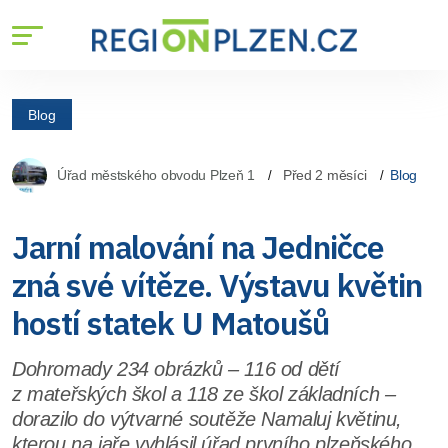
Blog
Úřad městského obvodu Plzeň 1
Před 2 měsíci
Blog
Jarní malování na Jedničce
zná své vítěze. Výstavu květin
hostí statek U Matoušů
Dohromady 234 obrázků – 116 od dětí
z mateřských škol a 118 ze škol základních –
dorazilo do výtvarné soutěže Namaluj květinu,
kterou na jaře vyhlásil úřad prvního plzeňského