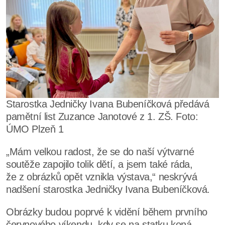
Starostka Jedničky Ivana Bubeníčková předává
pamětní list Zuzance Janotové z 1. ZŠ. Foto:
ÚMO Plzeň 1
„Mám velkou radost, že se do naší výtvarné
soutěže zapojilo tolik dětí, a jsem také ráda,
že z obrázků opět vznikla výstava,“ neskrývá
nadšení starostka Jedničky Ivana Bubeníčková.
Obrázky budou poprvé k vidění během prvního
červnového víkendu, kdy se na statku koná