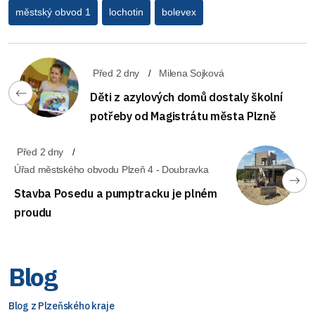
městský obvod 1
lochotin
bolevex
Před 2 dny
Milena Sojková
Děti z azylových domů dostaly školní
potřeby od Magistrátu města Plzně
Před 2 dny
Úřad městského obvodu Plzeň 4 - Doubravka
Stavba Posedu a pumptracku je plném
proudu
Blog
Blog z Plzeňského kraje