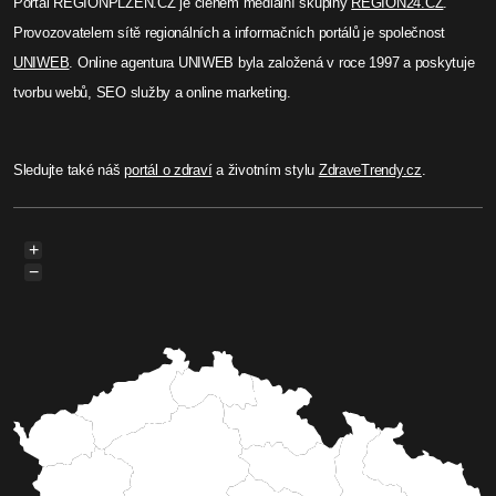
Portál REGIONPLZEN.CZ je členem mediální skupiny
REGION24.CZ
.
Provozovatelem sítě regionálních a informačních portálů je společnost
UNIWEB
. Online agentura UNIWEB byla založená v roce 1997 a poskytuje
tvorbu webů, SEO služby a online marketing.
Sledujte také náš
portál o zdraví
a životním stylu
ZdraveTrendy.cz
.
+
−