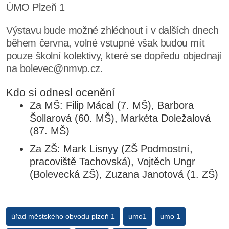
ÚMO Plzeň 1
Výstavu bude možné zhlédnout i v dalších dnech
během června, volné vstupné však budou mít
pouze školní kolektivy, které se dopředu objednají
na bolevec@nmvp.cz.
Kdo si odnesl ocenění
Za MŠ: Filip Mácal (7. MŠ), Barbora
Šollarová (60. MŠ), Markéta Doležalová
(87. MŠ)
Za ZŠ: Mark Lisnyy (ZŠ Podmostní,
pracoviště Tachovská), Vojtěch Ungr
(Bolevecká ZŠ), Zuzana Janotová (1. ZŠ)
úřad městského obvodu plzeň 1
umo1
umo 1