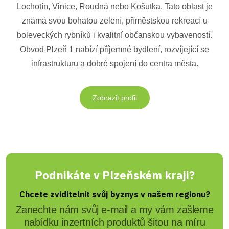
Lochotín, Vinice, Roudná nebo Košutka. Tato oblast je
známá svou bohatou zelení, příměstskou rekreací u
boleveckých rybníků i kvalitní občanskou vybaveností.
Obvod Plzeň 1 nabízí příjemné bydlení, rozvíjející se
infrastrukturu a dobré spojení do centra města.
Zobrazit profil
Podnikáte v Plzeňském kraji?
Chcete zviditelnit svůj byznys v našem regionu?
Zanechte nám svůj e-mail a my vám zašleme
nabídku inzertních produktů šitou na míru