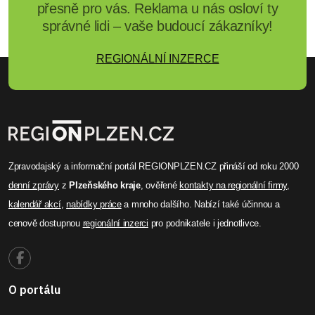
přesně pro vás. Reklama u nás osloví ty
správné lidi – vaše budoucí zákazníky!
REGIONÁLNÍ INZERCE
Zpravodajský a informační portál REGIONPLZEN.CZ přináší od roku 2000
denní zprávy
z
Plzeňského kraje
, ověřené
kontakty na regionální firmy
,
kalendář akcí
,
nabídky práce
a mnoho dalšího. Nabízí také účinnou a
cenově dostupnou
regionální inzerci
pro podnikatele i jednotlivce.
O portálu