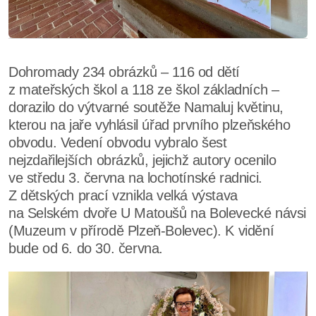
Dohromady 234 obrázků – 116 od dětí
z mateřských škol a 118 ze škol základních –
dorazilo do výtvarné soutěže Namaluj květinu,
kterou na jaře vyhlásil úřad prvního plzeňského
obvodu. Vedení obvodu vybralo šest
nejzdařilejších obrázků, jejichž autory ocenilo
ve středu 3. června na lochotínské radnici.
Z dětských prací vznikla velká výstava
na Selském dvoře U Matoušů na Bolevecké návsi
(Muzeum v přírodě Plzeň-Bolevec). K vidění
bude od 6. do 30. června.