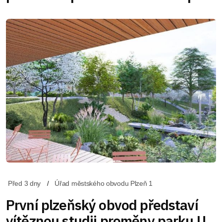
Před 3 dny
Úřad městského obvodu Plzeň 1
První plzeňský obvod představí
vítěznou studii proměny parku U