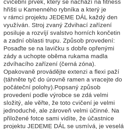
cvičební prvek, který se nachází na fitness
hřišti u Kamenného rybníka a který je
v rámci projektu JEDEME DÁL každý den
využíván. Stroj zvaný Zdvihací zařízení
posiluje a rozvíjí svalstvo horních končetin
a zadní oblasti trupu. Způsob provedení:
Posaďte se na lavičku s dobře opřenými
zády a uchopte oběma rukama madla
zdvíhacího zařízení (černá zóna).
Opakovaně provádějte extenzi a flexi paží
(táhněte tyč do úrovně ramen a vracejte do
počáteční polohy).Popsaný způsob
provedení podle výrobce se zdá velmi
složitý, ale věřte, že toto cvičení je velmi
jednoduché, ale zároveň velmi účinné. Na
přiložené fotce sami vidíte, že účastnice
projektu JEDEME DÁL se usmívá, je veselá