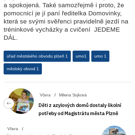
a spokojená. Také samozřejmě i proto, že
pomocnicí je jí paní ředitelka Domovinky,
která se svými svěřenci pravidelně jezdí na
tréninkové vycházky a cvičení JEDEME
DÁL.
úřad městského obvodu plzeň 1
umo1
umo 1
městský obvod 1
Včera
Milena Sojková
Děti z azylových domů dostaly školní
potřeby od Magistrátu města Plzně
Včera