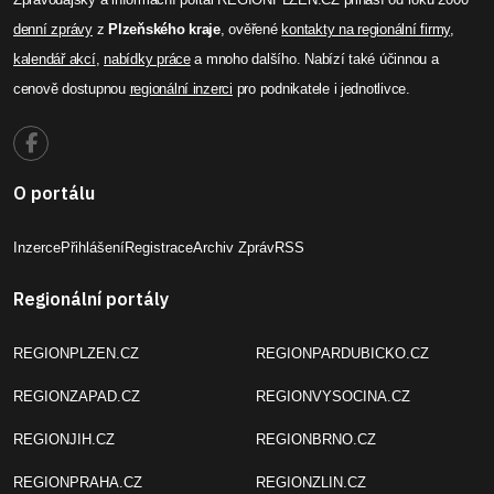
denní zprávy
z
Plzeňského kraje
, ověřené
kontakty na regionální firmy
,
kalendář akcí
,
nabídky práce
a mnoho dalšího. Nabízí také účinnou a
cenově dostupnou
regionální inzerci
pro podnikatele i jednotlivce.
O portálu
Inzerce
Přihlášení
Registrace
Archiv Zpráv
RSS
Regionální portály
REGIONPLZEN.CZ
REGIONPARDUBICKO.CZ
REGIONZAPAD.CZ
REGIONVYSOCINA.CZ
REGIONJIH.CZ
REGIONBRNO.CZ
REGIONPRAHA.CZ
REGIONZLIN.CZ