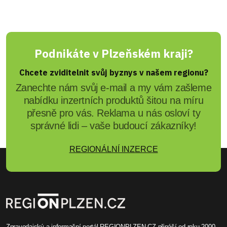
Podnikáte v Plzeňském kraji?
Chcete zviditelnit svůj byznys v našem regionu?
Zanechte nám svůj e-mail a my vám zašleme
nabídku inzertních produktů šitou na míru
přesně pro vás. Reklama u nás osloví ty
správné lidi – vaše budoucí zákazníky!
REGIONÁLNÍ INZERCE
Zpravodajský a informační portál REGIONPLZEN.CZ přináší od roku 2000