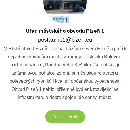
Úřad městského obvodu Plzeň 1
postaumo1@plzen.eu
Městský obvod Plzeň 1 se nachází na severu Plzně a patří k
největším obvodům města. Zahrnuje části jako Bolevec,
Lochotín, Vinice, Roudná nebo Košutka. Tato oblast je
známá svou bohatou zelení, příměstskou rekreací u
boleveckých rybníků i kvalitní občanskou vybaveností.
Obvod Plzeň 1 nabízí příjemné bydlení, rozvíjející se
infrastrukturu a dobré spojení do centra města.
Zobrazit profil