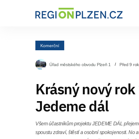
Komerční
Úřad městského obvodu Plzeň 1
Před 9 ro
Krásný nový rok
Jedeme dál
Všem účastníkům projektu JEDEME DÁL přejeme 
spoustu zdraví, štěstí a osobní spokojenosti. No 