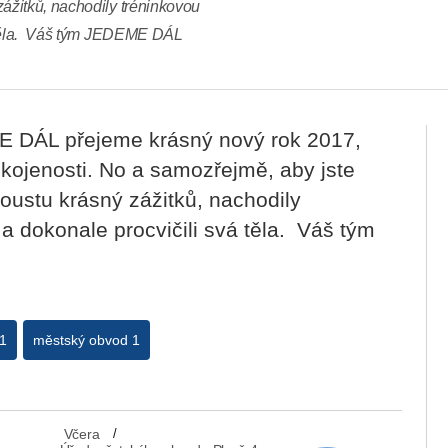
ážitků, nachodily tréninkovou
á těla. Váš tým JEDEME DÁL
 DÁL přejeme krásný nový rok 2017,
okojenosti. No a samozřejmě, aby jste
ustu krásný zážitků, nachodily
a dokonale procvičili svá těla. Váš tým
1
městský obvod 1
Včera