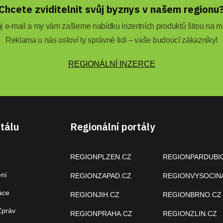
Chcete zviditelnit svůj byznys v našem regionu
 e-mail a my vám zašleme nabídku inzertních produktů šitou na mí
Reklama u nás osloví ty správné lidi – vaše budoucí zákazníky!
REGIONÁLNÍ INZERCE
tálu
Regionální portály
REGIONPLZEN.CZ
REGIONPARDUBI
ení
REGIONZAPAD.CZ
REGIONVYSOCIN
ace
REGIONJIH.CZ
REGIONBRNO.CZ
Zpráv
REGIONPRAHA.CZ
REGIONZLIN.CZ