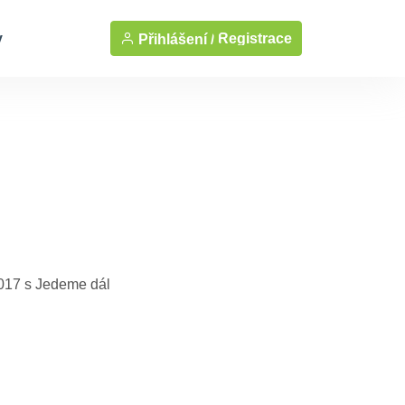
y
Registrace
Přihlášení /