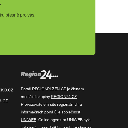
?
ru přesně pro vás.
Portál REGIONPLZEN.CZ je členem
CKO.CZ
mediální skupiny
REGION24.CZ
.
A.CZ
Provozovatelem sítě regionálních a
informačních portálů je společnost
UNIWEB
. Online agentura UNIWEB byla
založená v roce 1997 a poskytuje tvorbu