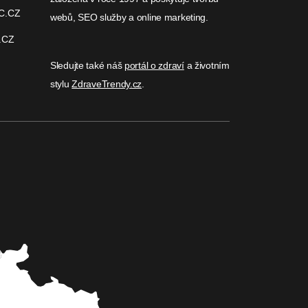
C.CZ
webů, SEO služby a online marketing.
.CZ
Sledujte také náš
portál o zdraví
a životním
stylu
ZdraveTrendy.cz
.