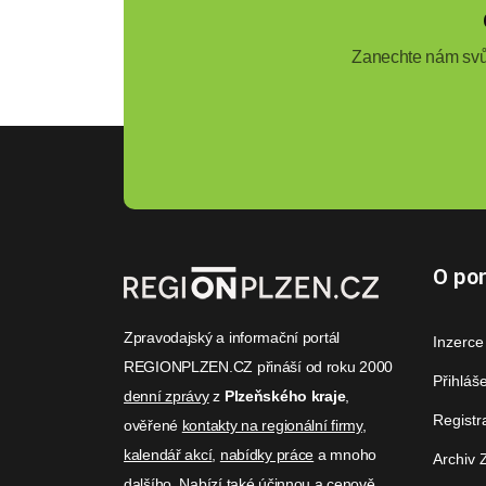
Zanechte nám svůj
O por
Zpravodajský a informační portál
Inzerce
REGIONPLZEN.CZ přináší od roku 2000
Přihláš
denní zprávy
z
Plzeňského kraje
,
Registr
ověřené
kontakty na regionální firmy
,
kalendář akcí
,
nabídky práce
a mnoho
Archiv 
dalšího. Nabízí také účinnou a cenově