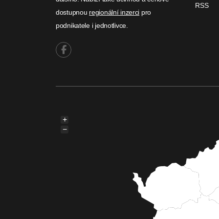
RSS
dostupnou
regionální inzerci
pro
podnikatele i jednotlivce.
+
−