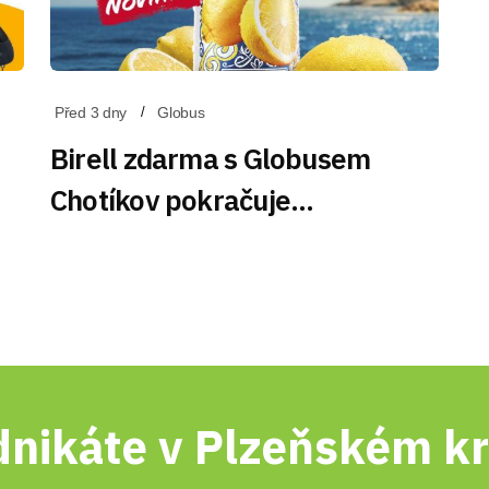
Před 3 dny
Globus
Birell zdarma s Globusem
Chotíkov pokračuje…
nikáte v Plzeňském kr