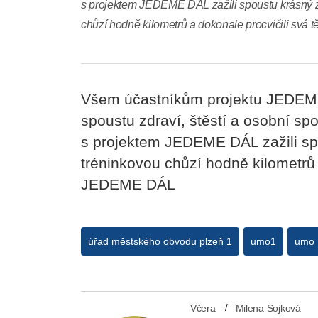
s projektem JEDEME DÁL zažili spoustu krásný z
chůzí hodně kilometrů a dokonale procvičili sv
Všem účastníkům projektu JEDEME
spoustu zdraví, štěstí a osobní sp
s projektem JEDEME DÁL zažili spo
tréninkovou chůzí hodně kilometrů 
JEDEME DÁL
úřad městského obvodu plzeň 1
umo1
umo 
Včera
Milena Sojková