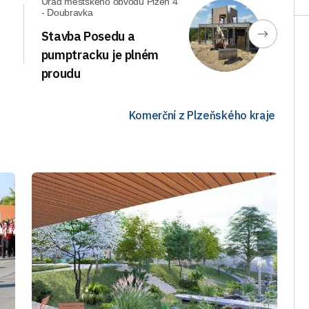
Úřad městského obvodu Plzeň 4
- Doubravka
Stavba Posedu a
pumptracku je plném
proudu
Komerční z Plzeňského kraje